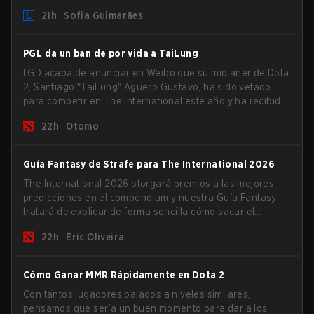
21h
Sofia Guimarães
PGL da un ban de por vida a TaiLung
LGD acaba de anunciar en Weibo que su midlaner de Dota
2, Santiago "TaiLung" Agüero Gustavo, ha sido vetado
para competir en The International este año y ha recibido
una prohibición de por vida por parte de PGL.
22h
Otomo
Guía Fantasy de Strafe para The International 2026
The International 2026 otorgará premios a las mejores
predicciones en el compendium y nuestra Guía Fantasy
tratará de explicar de forma sencilla cómo sacar el
máximo partido a tus rolls para alcanzar los percentiles
22h
Eric Oliveira
más altos.
Cómo Ganar MMR Rápidamente en Dota 2
Con tantos jugadores bajados a niveles similares,
pensamos que sería un buen momento para dar a los