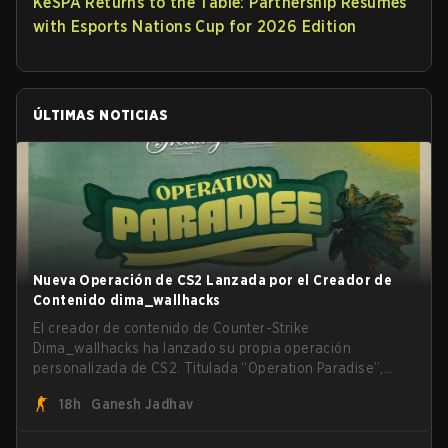
KeSPA Returns to the Table: Partnership Resumes
with Esports Nations Cup for 2026 Edition
ÚLTIMAS NOTICIAS
Nueva Operación de CS2 Lanzada por el Creador de
Contenido dima_wallhacks
El creador de contenido de Counter-Strike
Dima_wallhacks ha lanzado su propia operación
personalizada de CS2. Titulada “Operation Paradise”,
cuenta con cinco modos de juego únicos, battle pass,
18h
Ganesh Jadhav
misiones, cosméticos y más.