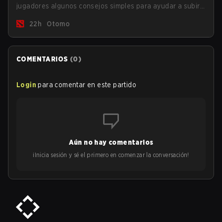
jugadores algunos consejos simples para ayudar a subir
en la escalera de MMR en este tiempo turbulento.
22h
Otomo
COMENTARIOS
(
0
)
Login
para comentar en este partido
Aún no hay comentarios
¡Inicia sesión y sé el primero en comenzar la conversación!