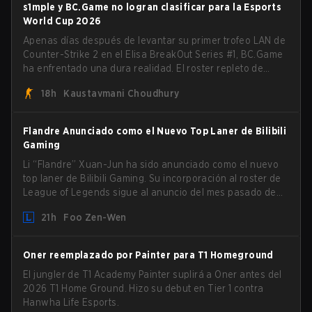
s1mple y BC.Game no logran clasificar para la Esports
World Cup 2026
Apenas días después de levantar su primer trofeo LAN de
Counter-Strike 2 en el Elisa BreakOut Series #1, BC.Game
ha enfrentado una dura realidad. El roster repleto de
estrellas, que recientemente aseguró una victoria que
18h
Kaustavmani Choudhury
generó impulso, ha sido eliminado de su siguiente salida.
Flandre Anunciado como el Nuevo Top Laner de Bilibili
Gaming
Li “Flandre” Xuan-Jun ha sido anunciado como el nuevo
top laner de Bilibili Gaming. Su incorporación al roster de
League of Legends sigue al anuncio del mes pasado de
que Chen “Bin” Zen-bin tomaría una ausencia temporal
21h
Foo Zen-Wen
de la competencia.
Oner reemplazado por Painter para T1 Homeground
El jungler de T1 Academy Painter suplirá a Oner antes del
2026 T1 Home Ground. Hizo su debut en Tier 1 contra
Hanwha Life Esports.