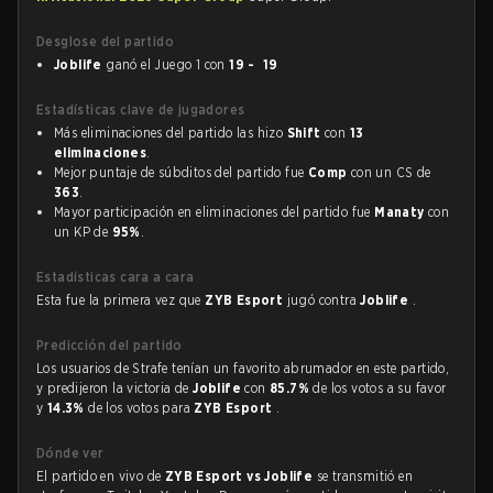
Desglose del partido
Joblife
ganó el Juego 1 con
19 - 19
Estadísticas clave de jugadores
Más eliminaciones del partido las hizo
Shift
con
13
eliminaciones
.
Mejor puntaje de súbditos del partido fue
Comp
con un CS de
363
.
Mayor participación en eliminaciones del partido fue
Manaty
con
un KP de
95%
.
Estadísticas cara a cara
Esta fue la primera vez que
ZYB Esport
jugó contra
Joblife
.
Predicción del partido
Los usuarios de Strafe tenían un favorito abrumador en este partido,
y predijeron la victoria de
Joblife
con
85.7%
de los votos a su favor
y
14.3%
de los votos para
ZYB Esport
.
Dónde ver
El partido en vivo de
ZYB Esport vs Joblife
se transmitió en