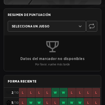
RESUMEN DE PUNTUACIÓN
SELECCIONA UN JUEGO
Datos del marcador no disponibles
Por favor, vuelve más tarde
FORMA RECIENTE
2
/10
L
L
L
L
W
W
L
L
L
L
5
/10
L
W
W
L
L
W
W
W
L
L