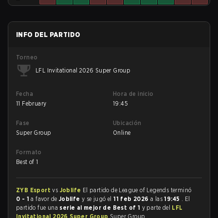
INFO DEL PARTIDO
Torneo
LFL Invitational 2026 Super Group
Fecha
Hora de inicio
11 February
19:45
Fase
Ubicación
Super Group
Online
Formato
Best of 1
ZYB Esport
vs
Joblife
El partido de League of Legends terminó
0 - 1
a favor de
Joblife
y se jugó el
11 feb 2026
a las
19:45
. El
partido fue una
serie al mejor de Best of 1
y parte del
LFL
Invitational 2026 Super Group
Super Group.