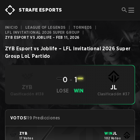
STRAFE ESPORTS
INICIO
|
LEAGUE OF LEGENDS
|
TORNEOS
|
LFL INVITATIONAL 2026 SUPER GROUP
|
ZYB ESPORT VS JOBLIFE - FEB 11, 2026
ZYB Esport
vs
Joblife
–
LFL Invitational 2026 Super
Group
LoL
Partido
0
-
1
JL
ZYB
LOSE
WIN
Clasificación #138
Clasificación #37
VOTOS
119 Predicciones
ZYB
WIN
JL
17 Votos
102 Votos