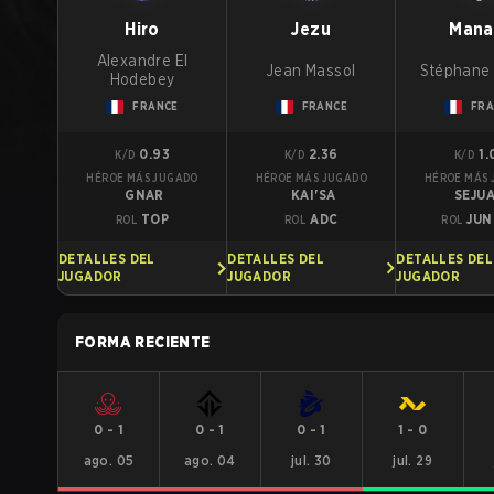
Hiro
Jezu
Mana
Alexandre El
Jean Massol
Stéphane 
Hodebey
FRANCE
FRANCE
FRA
0.93
2.36
1.
K/D
K/D
K/D
HÉROE MÁS JUGADO
HÉROE MÁS JUGADO
HÉROE MÁS
GNAR
KAI'SA
SEJU
TOP
ADC
JUN
ROL
ROL
ROL
DETALLES DEL
DETALLES DEL
DETALLES DEL
JUGADOR
JUGADOR
JUGADOR
FORMA RECIENTE
0
-
1
0
-
1
0
-
1
1
-
0
ago. 05
ago. 04
jul. 30
jul. 29