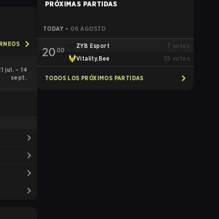
PRÓXIMAS PARTIDAS
TODAY
–
06 AGOSTO
ORNEOS
ZYB Esport
7
votos
20
00
Vitality.Bee
55
votos
1 jul. – 14
sept.
TODOS LOS PRÓXIMOS PARTIDAS