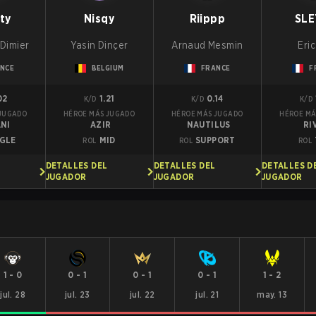
ty
Nisqy
Riippp
SLE
Dimier
Yasin Dinçer
Arnaud Mesmin
Eric
NCE
BELGIUM
FRANCE
F
02
1.21
0.14
K/D
K/D
K/D
 JUGADO
HÉROE MÁS JUGADO
HÉROE MÁS JUGADO
HÉROE MÁ
ANI
AZIR
NAUTILUS
RI
GLE
MID
SUPPORT
ROL
ROL
ROL
DETALLES DEL
DETALLES DEL
DETALLES D
JUGADOR
JUGADOR
JUGADOR
1
-
0
0
-
1
0
-
1
0
-
1
1
-
2
jul. 28
jul. 23
jul. 22
jul. 21
may. 13