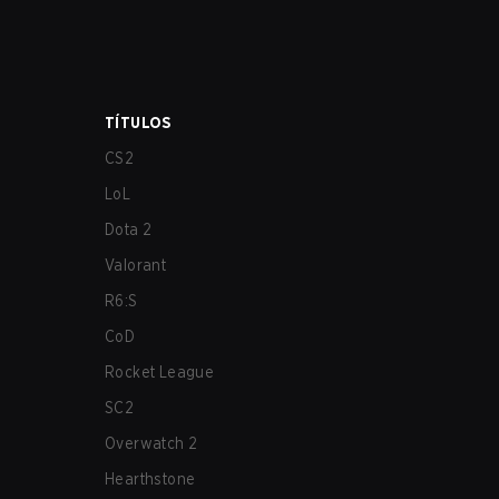
TÍTULOS
CS2
LoL
Dota 2
Valorant
R6:S
CoD
Rocket League
SC2
Overwatch 2
Hearthstone