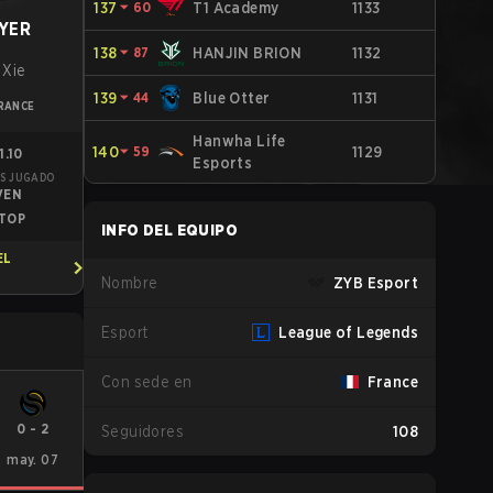
137
⏷
60
T1 Academy
1133
YER
138
⏷
87
HANJIN BRION
1132
 Xie
139
⏷
44
Blue Otter
1131
RANCE
Hanwha Life
140
⏷
59
1129
1.10
Esports
S JUGADO
VEN
TOP
INFO DEL EQUIPO
EL
Nombre
ZYB Esport
Esport
League of Legends
Con sede en
France
0
-
2
Seguidores
108
may. 07