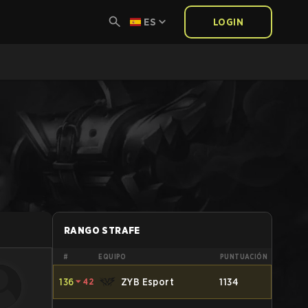
ES
LOGIN
RANGO STRAFE
#
EQUIPO
PUNTUACIÓN
136
⏷
42
ZYB Esport
1134