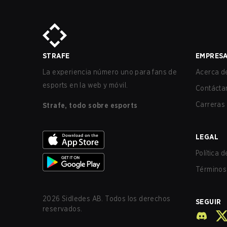
STRAFE
EMPRES
La experiencia número uno para fans de
Acerca de
esports en la web y móvil.
Contácta
Carreras
Strafe, todo sobre esports
LEGAL
Política 
Términos 
2026
Sidledes AB. Todos los derechos
SEGUIR
reservados.