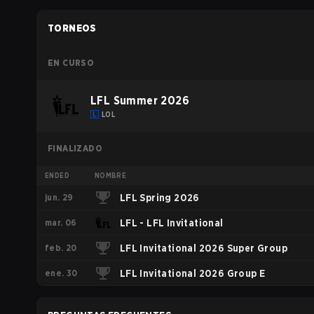
TORNEOS
EN CURSO
LFL Summer 2026
LOL
FINALIZADO
ENDED
NOMBRE
jun. 29
LFL Spring 2026
mar. 06
LFL - LFL Invitational
feb. 20
LFL Invitational 2026 Super Group
ene. 30
LFL Invitational 2026 Group E