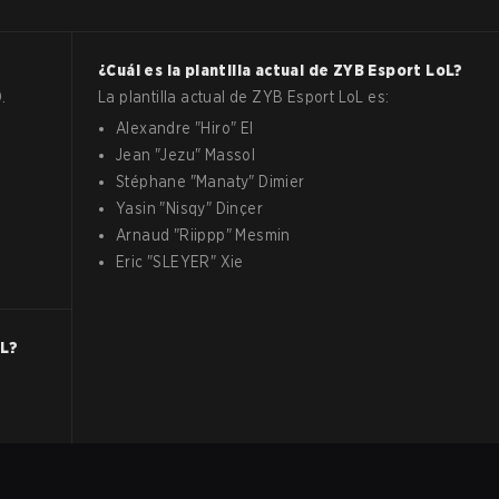
¿Cuál es la plantilla actual de
ZYB Esport
LoL
?
.
La plantilla actual de
ZYB Esport
LoL
es:
Alexandre
"
Hiro
"
El
Jean
"
Jezu
"
Massol
Stéphane
"
Manaty
"
Dimier
Yasin
"
Nisqy
"
Dinçer
Arnaud
"
Riippp
"
Mesmin
Eric
"
SLEYER
"
Xie
L
?