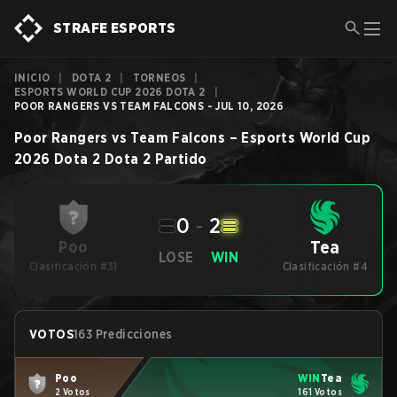
STRAFE ESPORTS
INICIO
|
DOTA 2
|
TORNEOS
|
ESPORTS WORLD CUP 2026 DOTA 2
|
POOR RANGERS VS TEAM FALCONS - JUL 10, 2026
Poor Rangers
vs
Team Falcons
–
Esports World Cup
2026 Dota 2
Dota 2
Partido
0
-
2
Tea
Poo
LOSE
WIN
Clasificación #31
Clasificación #4
VOTOS
163 Predicciones
Poo
WIN
Tea
2 Votos
161 Votos