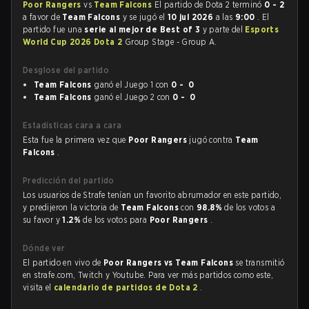
Poor Rangers
vs
Team Falcons
El partido de Dota 2 terminó
0 - 2
a favor de
Team Falcons
y se jugó el
10 jul 2026
a las
9:00
. El
partido fue una
serie al mejor de Best of 3
y parte del
Esports
World Cup 2026 Dota 2
Group Stage - Group A.
Desglose del partido
Team Falcons
ganó el Juego 1 con
0 - 0
Team Falcons
ganó el Juego 2 con
0 - 0
Estadísticas cara a cara
Esta fue la primera vez que
Poor Rangers
jugó contra
Team
Falcons
.
Predicción del partido
Los usuarios de Strafe tenían un favorito abrumador en este partido,
y predijeron la victoria de
Team Falcons
con
98.8%
de los votos a
su favor y
1.2%
de los votos para
Poor Rangers
.
Dónde ver
El partido en vivo de
Poor Rangers vs Team Falcons
se transmitió
en strafe.com, Twitch y Youtube. Para ver más partidos como este,
visita el
calendario de partidos de Dota 2
.