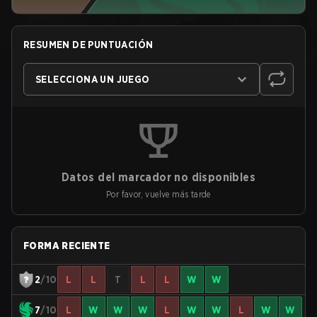
RESUMEN DE PUNTUACIÓN
SELECCIONA UN JUEGO
Datos del marcador no disponibles
Por favor, vuelve más tarde
FORMA RECIENTE
2
/10
L
L
T
L
L
W
W
7
/10
L
W
W
W
L
W
W
L
W
W