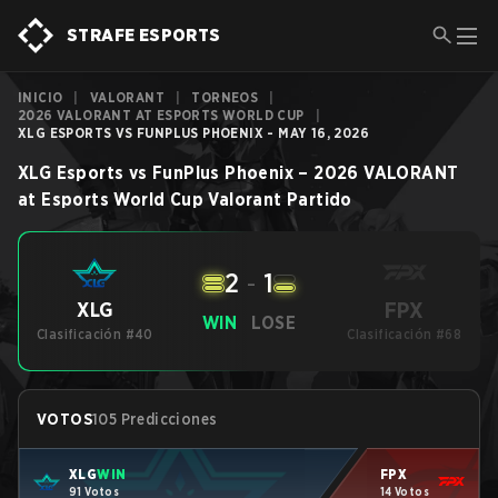
STRAFE ESPORTS
INICIO
|
VALORANT
|
TORNEOS
|
2026 VALORANT AT ESPORTS WORLD CUP
|
XLG ESPORTS VS FUNPLUS PHOENIX - MAY 16, 2026
XLG Esports
vs
FunPlus Phoenix
–
2026 VALORANT
at Esports World Cup
Valorant
Partido
2
-
1
FPX
XLG
WIN
LOSE
Clasificación #40
Clasificación #68
VOTOS
105 Predicciones
XLG
WIN
FPX
91 Votos
14 Votos