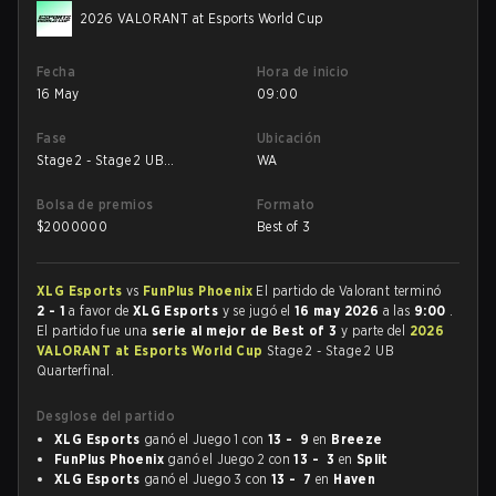
2026 VALORANT at Esports World Cup
Fecha
Hora de inicio
16 May
09:00
Fase
Ubicación
Stage 2 - Stage 2 UB
WA
Quarterfinal
Bolsa de premios
Formato
$
2000000
Best of 3
XLG Esports
vs
FunPlus Phoenix
El partido de Valorant terminó
2 - 1
a favor de
XLG Esports
y se jugó el
16 may 2026
a las
9:00
.
El partido fue una
serie al mejor de Best of 3
y parte del
2026
VALORANT at Esports World Cup
Stage 2 - Stage 2 UB
Quarterfinal.
Desglose del partido
XLG Esports
ganó el Juego 1 con
13 - 9
en
Breeze
FunPlus Phoenix
ganó el Juego 2 con
13 - 3
en
Split
XLG Esports
ganó el Juego 3 con
13 - 7
en
Haven