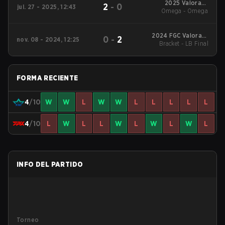
2025 Valorant
2
-
0
jul. 27 - 2025, 12:43
Champions Tour:
Omega - Omega
China Stage 2
2024 FGC Valorant
0
-
2
nov. 08 - 2024, 12:25
Bracket - LB Final
Invitational
FORMA RECIENTE
4
/10
W
W
L
W
W
L
L
L
L
L
4
/10
L
W
L
L
W
L
W
L
W
L
INFO DEL PARTIDO
Torneo