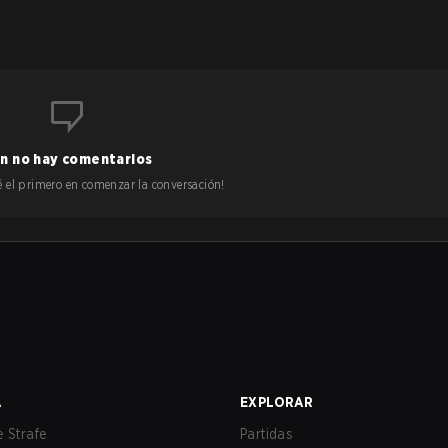
n no hay comentarios
 sé el primero en comenzar la conversación!
A
EXPLORAR
 Strafe
Partidas