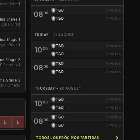
Swiss Round
TBD
0
votos
08
00
TBD
0
votos
ina Stage 1
 Cons. Final
FRIDAY
–
21 AUGUST
ina Stage 1
ga - Week 1
TBD
0
votos
10
00
TBD
0
votos
na Stage 2
TBD
0
votos
UB Semifinal
08
00
TBD
0
votos
ina Stage 2
ga - Omega
THURSDAY
–
20 AUGUST
TBD
0
votos
10
00
TBD
0
votos
TBD
0
votos
08
00
L
L
TBD
0
votos
TODOS LOS PRÓXIMOS PARTIDAS