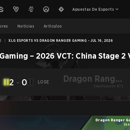
Apuestas De Esports
ores
Noticias
Artículos
2
|
XLG ESPORTS VS DRAGON RANGER GAMING - JUL 16, 2026
 Gaming
–
2026 VCT: China Stage 2
Dragon Ranger
2
-
0
LOSE
Gaming
Clasificación #72
Dragon Ranger G
364