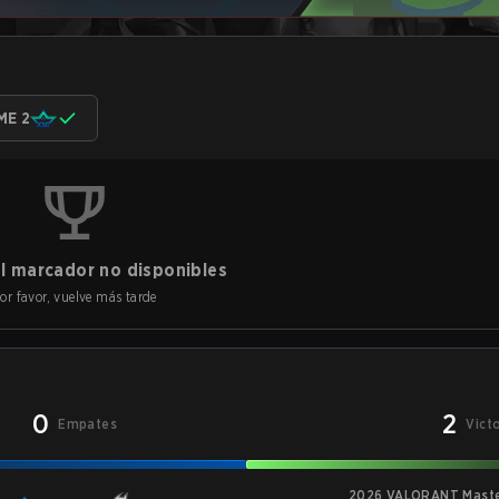
ME 2
l marcador no disponibles
or favor, vuelve más tarde
0
2
Empates
Vict
2026 VALORANT Maste