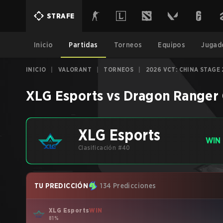
STRAFE
Inicio
Partidas
Torneos
Equipos
Jugad
INICIO
|
VALORANT
|
TORNEOS
|
2026 VCT: CHINA STAGE 
XLG Esports
vs
Dragon Ranger
XLG Esports
WIN
Clasificación #40
TU PREDICCIÓN
134 Predicciones
XLG Esports
WIN
81%