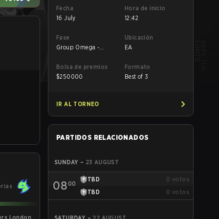
Fecha
Hora de inicio
16 July
12:42
Fase
Ubicación
Group Omega -
EA
Group Omega
Bolsa de premios
Formato
$
250000
Best of 3
IR AL TORNEO
PARTIDOS RELACIONADOS
SUNDAY
–
23 AUGUST
TBD
0
votos
08
00
orias
TBD
0
votos
rs London
SATURDAY
–
22 AUGUST