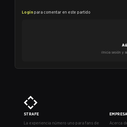
Login
para comentar en este partido
Aú
¡Inicia sesión y
STRAFE
EMPRES
La experiencia número uno para fans de
Acerca de