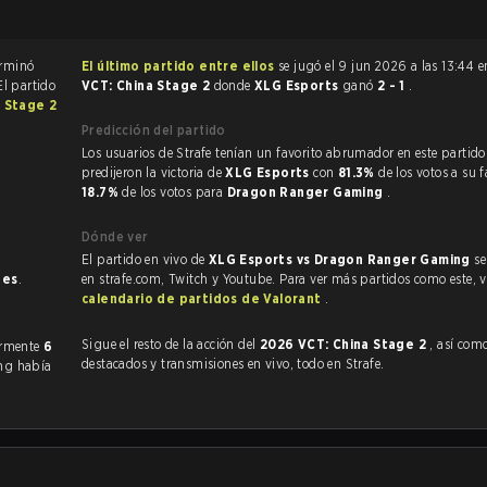
do de Valorant terminó
El último partido entre ellos
se jugó el 9 jun 2026 a las 13:44 
El partido
VCT: China Stage 2
donde
XLG Esports
ganó
2 - 1
.
 Stage 2
Predicción del partido
Los usuarios de Strafe tenían un favorito abrumador en este partido, y
predijeron la victoria de
XLG Esports
con
81.3%
de los votos a su f
18.7%
de los votos para
Dragon Ranger Gaming
.
Dónde ver
El partido en vivo de
XLG Esports vs Dragon Ranger Gaming
se
nes
.
en strafe.com, Twitch y Youtube. Para ver más partidos como este, vi
calendario de partidos de Valorant
.
Sigue el resto de la acción del
2026 VCT: China Stage 2
, así como VOD
entado anteriormente
6
destacados y transmisiones en vivo, todo en Strafe.
ng había