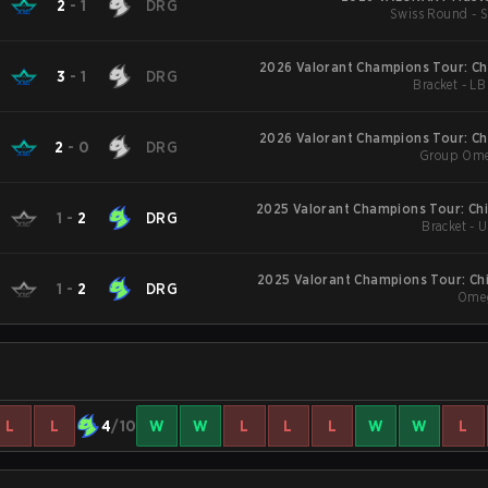
2
-
1
DRG
Swiss Round - 
2026 Valorant Champions Tour: Ch
3
-
1
DRG
Bracket - LB
2026 Valorant Champions Tour: Ch
2
-
0
DRG
Group Ome
2025 Valorant Champions Tour: Chi
1
-
2
DRG
Bracket - 
2025 Valorant Champions Tour: Ch
1
-
2
DRG
Ome
L
L
4
/10
W
W
L
L
L
W
W
L