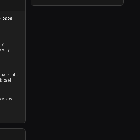
en
2026
avor y
 transmitió
sita el
s,