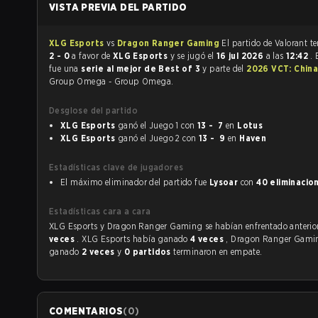
VISTA PREVIA DEL PARTIDO
XLG Esports
vs
Dragon Ranger Gaming
El parti
2 - 0
a favor de
XLG Esports
y se jugó el
16 jul 2026
a las
12:42
. 
fue una
serie al mejor de Best of 3
y parte del
2026 VCT: China
Group Omega - Group Omega.
Desglose del partido
XLG Esports
ganó el Juego 1 con
13 - 7
en
Lotus
XLG Esports
ganó el Juego 2 con
13 - 9
en
Haven
Estadísticas clave de jugadores
El máximo eliminador del partido fue
Lysoar
con
40 eliminacio
Estadísticas cara a cara
XLG Esports y Dragon Ranger Gaming se habían enfr
veces
. XLG Esports había ganado
4 veces
, Dragon Ranger Gami
ganado
2 veces
y
0 partidos
terminaron en empate.
COMENTARIOS
(
0
)