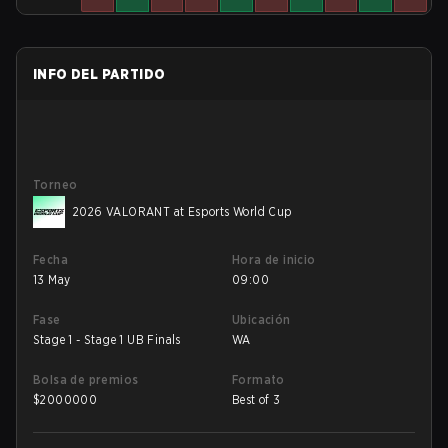
INFO DEL PARTIDO
Torneo
2026 VALORANT at Esports World Cup
Fecha
Hora de inicio
13 May
09:00
Fase
Ubicación
Stage 1 - Stage 1 UB Finals
WA
Bolsa de premios
Formato
$
2000000
Best of 3