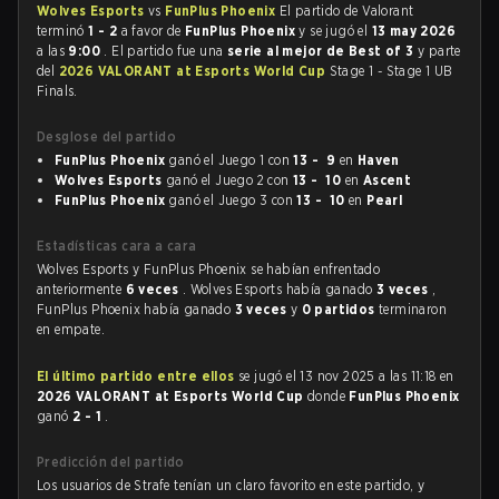
Wolves Esports
vs
FunPlus Phoenix
El partido de Valorant
terminó
1 - 2
a favor de
FunPlus Phoenix
y se jugó el
13 may 2026
a las
9:00
. El partido fue una
serie al mejor de Best of 3
y parte
del
2026 VALORANT at Esports World Cup
Stage 1 - Stage 1 UB
Finals.
Desglose del partido
FunPlus Phoenix
ganó el Juego 1 con
13 - 9
en
Haven
Wolves Esports
ganó el Juego 2 con
13 - 10
en
Ascent
FunPlus Phoenix
ganó el Juego 3 con
13 - 10
en
Pearl
Estadísticas cara a cara
Wolves Esports y FunPlus Phoenix se habían enfrentado
anteriormente
6 veces
. Wolves Esports había ganado
3 veces
,
FunPlus Phoenix había ganado
3 veces
y
0 partidos
terminaron
en empate.
El último partido entre ellos
se jugó el 13 nov 2025 a las 11:18 en
2026 VALORANT at Esports World Cup
donde
FunPlus Phoenix
ganó
2 - 1
.
Predicción del partido
Los usuarios de Strafe tenían un claro favorito en este partido, y