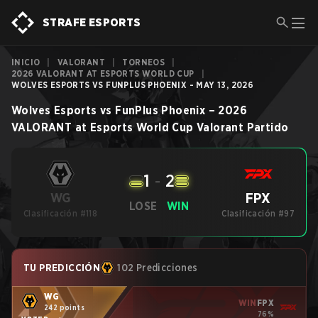
STRAFE ESPORTS
INICIO
|
VALORANT
|
TORNEOS
|
2026 VALORANT AT ESPORTS WORLD CUP
|
WOLVES ESPORTS VS FUNPLUS PHOENIX - MAY 13, 2026
Wolves Esports
vs
FunPlus Phoenix
–
2026
VALORANT at Esports World Cup
Valorant
Partido
1
-
2
FPX
WG
LOSE
WIN
Clasificación #118
Clasificación #97
TU PREDICCIÓN
102 Predicciones
WG
WIN
FPX
242 points
76%