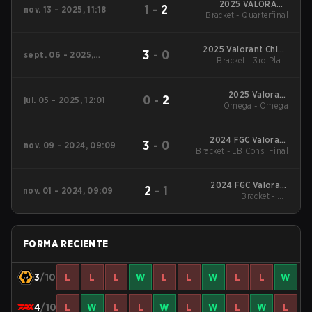
2025 VALORANT
1
-
2
nov. 13 - 2025, 11:18
Bracket - Quarterfinal
China Evolution
Series Epilogue
2025 Valorant China
3
-
0
sept. 06 - 2025,
Evolution Series Act-
Bracket - 3rd Place
09:09
Match
3
2025 Valorant
0
-
2
jul. 05 - 2025, 12:01
Champions Tour:
Omega - Omega
China Stage 2
2024 FGC Valorant
3
-
0
nov. 09 - 2024, 09:09
Bracket - LB Cons. Final
Invitational
2024 FGC Valorant
2
-
1
nov. 01 - 2024, 09:09
Invitational
Bracket - UB
Quarterfinal
FORMA RECIENTE
3
/10
L
L
L
W
L
L
W
L
L
W
4
/10
L
W
L
L
W
L
W
L
W
L