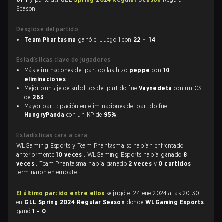
Season.
Desglose del partido
Team Phantasma
ganó el Juego 1 con
22 - 14
Estadísticas clave de jugadores
Más eliminaciones del partido las hizo
peppe
con
10
eliminaciones
.
Mejor puntaje de súbditos del partido fue
Vaynedeta
con un CS
de
263
.
Mayor participación en eliminaciones del partido fue
HungryPanda
con un KP de
95%
.
Estadísticas cara a cara
WLGaming Esports y Team Phantasma se habían enfrentado
anteriormente
10 veces
. WLGaming Esports había ganado
8
veces
, Team Phantasma había ganado
2 veces
y
0 partidos
terminaron en empate.
El último partido entre ellos
se jugó el 24 ene 2024 a las 20:30
en
GLL Spring 2024 Regular Season
donde
WLGaming Esports
ganó
1 - 0
.