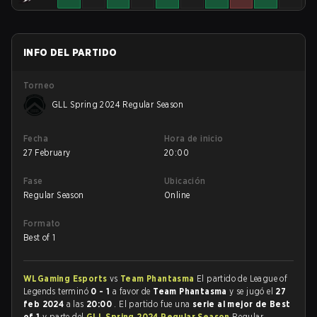
INFO DEL PARTIDO
Torneo
GLL Spring 2024 Regular Season
Fecha
Hora de inicio
27 February
20:00
Fase
Ubicación
Regular Season
Online
Formato
Best of 1
WLGaming Esports
vs
Team Phantasma
El partido de League of
Legends terminó
0 - 1
a favor de
Team Phantasma
y se jugó el
27
feb 2024
a las
20:00
. El partido fue una
serie al mejor de Best
of 1
y parte del
GLL Spring 2024 Regular Season
Regular