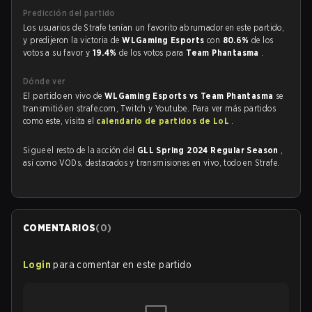
Predicción del partido
Los usuarios de Strafe tenían un favorito abrumador en este partido,
y predijeron la victoria de
WLGaming Esports
con
80.6%
de los
votos a su favor y
19.4%
de los votos para
Team Phantasma
.
Dónde ver
El partido en vivo de
WLGaming Esports vs Team Phantasma
se
transmitió en strafe.com, Twitch y Youtube. Para ver más partidos
como este, visita el
calendario de partidos de LoL
.
Sigue el resto de la acción del
GLL Spring 2024 Regular Season
,
así como VODs, destacados y transmisiones en vivo, todo en Strafe.
COMENTARIOS
(
0
)
Login
para comentar en este partido