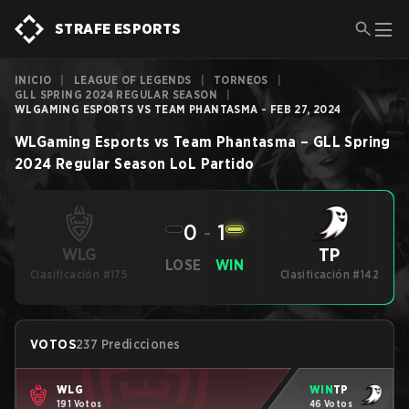
STRAFE ESPORTS
INICIO
|
LEAGUE OF LEGENDS
|
TORNEOS
|
GLL SPRING 2024 REGULAR SEASON
|
WLGAMING ESPORTS VS TEAM PHANTASMA - FEB 27, 2024
WLGaming Esports
vs
Team Phantasma
–
GLL Spring
2024 Regular Season
LoL
Partido
0
-
1
TP
WLG
LOSE
WIN
Clasificación #175
Clasificación #142
VOTOS
237 Predicciones
WLG
WIN
TP
191 Votos
46 Votos