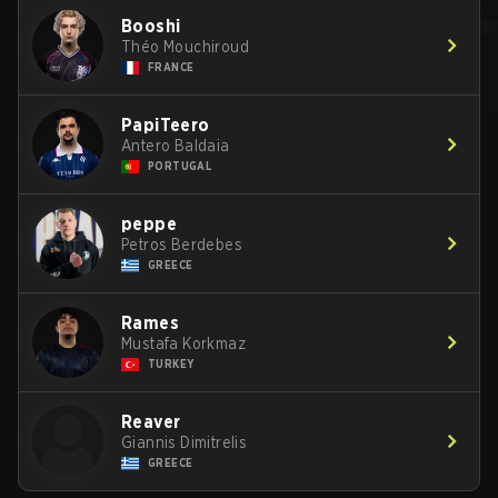
Booshi
Théo Mouchiroud
FRANCE
PapiTeero
Antero Baldaia
PORTUGAL
peppe
Petros Berdebes
GREECE
Rames
Mustafa Korkmaz
TURKEY
Reaver
Giannis Dimitrelis
GREECE