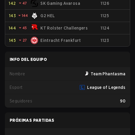
142
⏷
47
SK Gaming Avarosa
1126
143
⏷
144
G2 HEL
1125
144
⏷
45
KT Rolster Challengers
1124
145
⏷
27
Eintracht Frankfurt
1123
INFO DEL EQUIPO
Nombre
Team Phantasma
Esport
League of Legends
Seguidores
90
PRÓXIMAS PARTIDAS