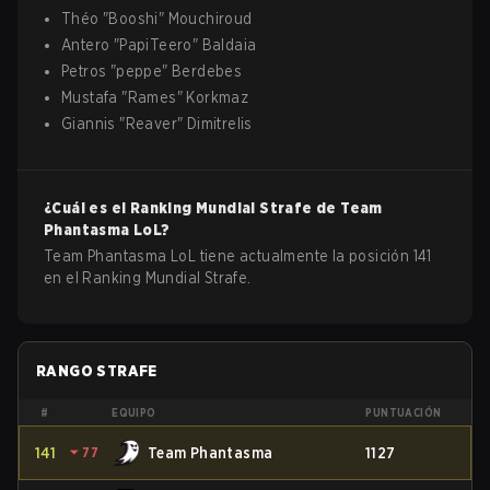
Théo
"
Booshi
"
Mouchiroud
Antero
"
PapiTeero
"
Baldaia
Petros
"
peppe
"
Berdebes
Mustafa
"
Rames
"
Korkmaz
Giannis
"
Reaver
"
Dimitrelis
¿Cuál es el Ranking Mundial Strafe de
Team
Phantasma
LoL
?
Team Phantasma LoL tiene actualmente la posición 141
en el Ranking Mundial Strafe.
RANGO STRAFE
#
EQUIPO
PUNTUACIÓN
141
⏷
77
Team Phantasma
1127