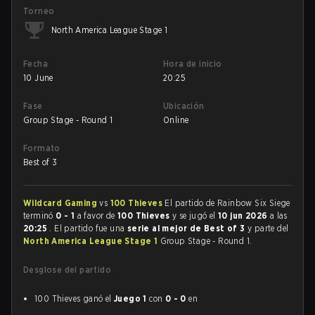
Torneo
North America League Stage 1
Fecha
Hora de inicio
10 June
20:25
Fase
Ubicación
Group Stage - Round 1
Online
Formato
Best of 3
Wildcard Gaming
vs
100 Thieves
El partido de Rainbow Six Siege
terminó
0 - 1
a favor de
100 Thieves
y se jugó el
10 jun 2026
a las
20:25
. El partido fue una
serie al mejor de Best of 3
y parte del
North America League Stage 1
Group Stage - Round 1.
Desglose del partido
100 Thieves ganó el
Juego 1
con
0 - 0
en