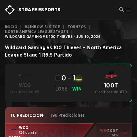
STRAFE ESPORTS
INICIO
|
RAINBOW 6: SIEGE
|
TORNEOS
|
NORTH AMERICA LEAGUE STAGE 1
|
WILDCARD GAMING VS 100 THIEVES - JUN 10, 2026
Wildcard Gaming
vs
100 Thieves
–
North America
League Stage 1
R6:S
Partido
0
-
1
100T
WCG
LOSE
WIN
Clasificación #5
Clasificación #30
TU PREDICCIÓN
196 Predicciones
WCG
WIN
100T
126 points
24%