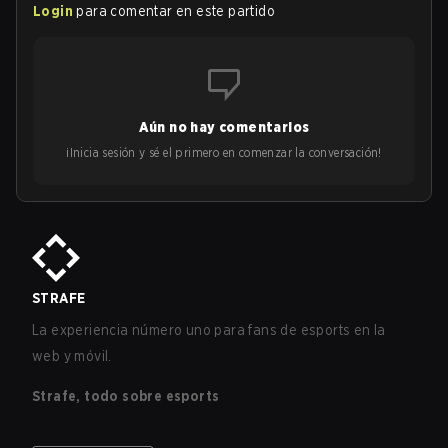
Login
para comentar en este partido
Aún no hay comentarios
¡Inicia sesión y sé el primero en comenzar la conversación!
STRAFE
La experiencia número uno para fans de esports en la
web y móvil.
Strafe, todo sobre esports