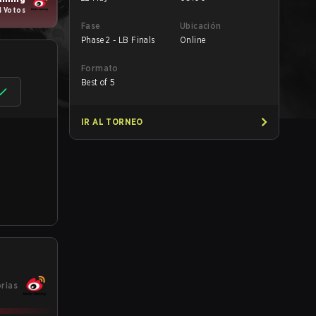
4 Votos
Fase
Ubicación
Phase 2 - LB Finals
Online
Formato
Best of 5
IR AL TORNEO
orias