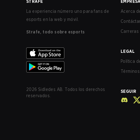
STRAFE
EMPRES
La experiencia número uno para fans de
Acerca de
esports en la web y móvil.
Contácta
Carreras
Strafe, todo sobre esports
LEGAL
Política 
Términos 
2026
Sidledes AB. Todos los derechos
SEGUIR
reservados.