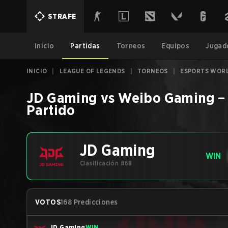
STRAFE
Inicio
Partidas
Torneos
Equipos
Jugad
INICIO
|
LEAGUE OF LEGENDS
|
TORNEOS
|
ESPORTS WORL
JD Gaming
vs
Weibo Gaming
Partido
JD Gaming
WIN
Clasificación #68
VOTOS
168 Predicciones
JD Gaming
WIN