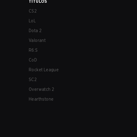
TÍTULOS
CS2
LoL
Dota 2
Valorant
R6:S
CoD
Rocket League
SC2
Overwatch 2
Hearthstone