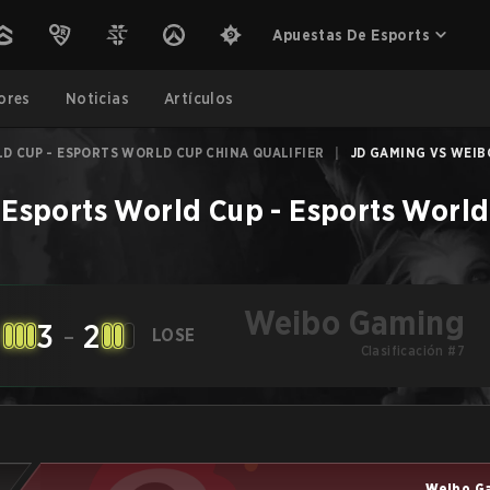
Apuestas De Esports
ores
Noticias
Artículos
D CUP - ESPORTS WORLD CUP CHINA QUALIFIER
|
JD GAMING VS WEIB
–
Esports World Cup - Esports World
Weibo Gaming
3
-
2
LOSE
Clasificación #7
Weibo G