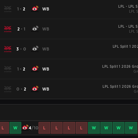
LPL - LPL 
G
1
-
2
WB
LPL S
LPL - LPL 
G
2
-
1
WB
LPL S
LPL Split 1 20
G
3
-
0
WB
LPL Split 1 2026 G
G
1
-
2
WB
Gr
LPL Split 1 2026 G
G
0
-
2
WB
Gr
L
W
4
/10
L
L
L
L
W
W
W
W