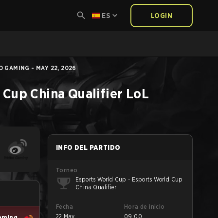
ES
LOGIN
O GAMING - MAY 22, 2026
 Cup China Qualifier
LoL
INFO DEL PARTIDO
Torneo
Esports World Cup - Esports World Cup
China Qualifier
Fecha
Hora de inicio
22 May
09:00
aming