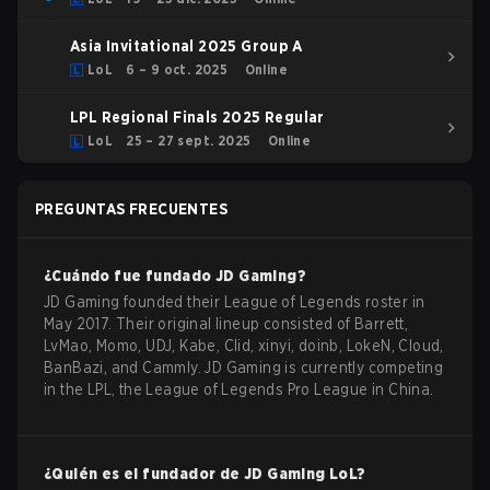
Asia Invitational 2025 Group A
LoL
6 – 9 oct. 2025
Online
LPL Regional Finals 2025 Regular
LoL
25 – 27 sept. 2025
Online
PREGUNTAS FRECUENTES
¿Cuándo fue fundado
JD Gaming
?
JD Gaming founded their League of Legends roster in
May 2017. Their original lineup consisted of Barrett,
LvMao, Momo, UDJ, Kabe, Clid, xinyi, doinb, LokeN, Cloud,
BanBazi, and Cammly. JD Gaming is currently competing
in the LPL, the League of Legends Pro League in China.
¿Quién es el fundador de
JD Gaming
LoL
?