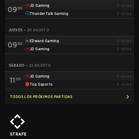
JD Gaming
0
votos
09
00
ThunderTalk Gaming
0
votos
JUEVES
–
20 AGOSTO
EDward Gaming
0
votos
09
00
JD Gaming
0
votos
SÁBADO
–
22 AGOSTO
JD Gaming
0
votos
11
00
Top Esports
0
votos
TODOS LOS PRÓXIMOS PARTIDAS
STRAFE