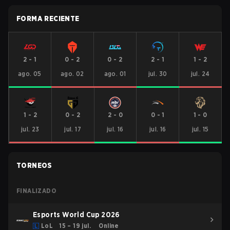
FORMA RECIENTE
2
-
1
0
-
2
0
-
2
2
-
1
1
-
2
ago. 05
ago. 02
ago. 01
jul. 30
jul. 24
1
-
2
0
-
2
2
-
0
0
-
1
1
-
0
jul. 23
jul. 17
jul. 16
jul. 16
jul. 15
TORNEOS
FINALIZADO
Esports World Cup 2026
LoL
15 – 19 jul.
Online