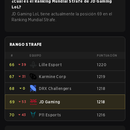
¿Cuál es el Ranking Mundial Strafe de
JD Gaming
LoL
?
JD Gaming LoL tiene actualmente la posición 69 en el
Ranking Mundial Strafe.
RANGO STRAFE
#
EQUIPO
PUNTUACIÓN
66
⏷
39
Lille Esport
1220
67
⏷
31
Karmine Corp
1219
68
⏷
0
DRX Challengers
1218
69
⏷
53
JD Gaming
1218
70
⏷
43
P11 Esports
1216