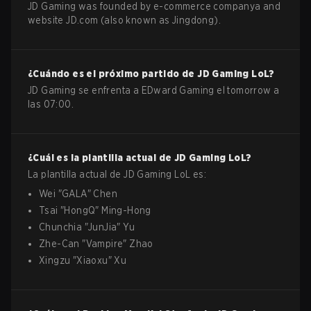
JD Gaming was founded by e-commerce companya and
website JD.com (also known as Jingdong).
¿Cuándo es el próximo partido de
JD Gaming
LoL
?
JD Gaming se enfrenta a EDward Gaming el tomorrow a
las 07:00.
¿Cuál es la plantilla actual de
JD Gaming
LoL
?
La plantilla actual de
JD Gaming
LoL
es:
Wei
"
GALA
"
Chen
Tsai
"
HongQ
"
Ming-Hong
Chunchia
"
JunJia
"
Yu
Zhe-Can
"
Vampire
"
Zhao
Xingzu
"
Xiaoxu
"
Xu