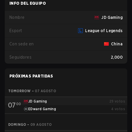
INFO DEL EQUIPO
Nombre
JD Gaming
Esport
League of Legends
Con sede en
China
Seguidores
2,000
PRÓXIMAS PARTIDAS
TOMORROW
–
07 AGOSTO
JD Gaming
29
votos
07
00
EDward Gaming
4
votos
DOMINGO
–
09 AGOSTO