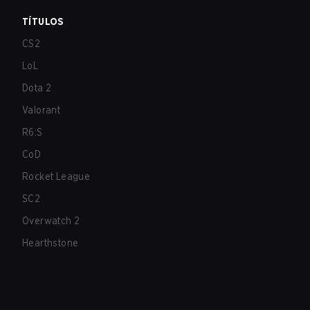
TÍTULOS
CS2
LoL
Dota 2
Valorant
R6:S
CoD
Rocket League
SC2
Overwatch 2
Hearthstone