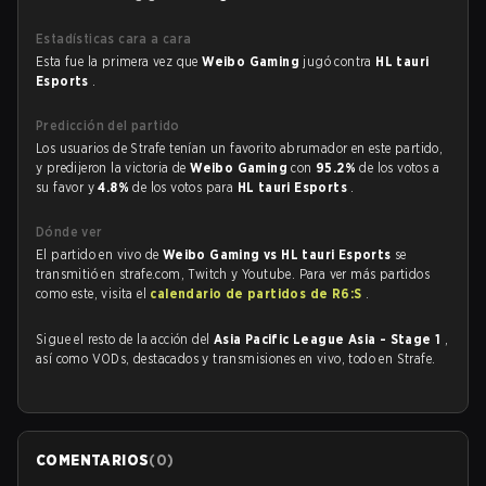
Estadísticas cara a cara
Esta fue la primera vez que
Weibo Gaming
jugó contra
HL tauri
Esports
.
Predicción del partido
Los usuarios de Strafe tenían un favorito abrumador en este partido,
y predijeron la victoria de
Weibo Gaming
con
95.2%
de los votos a
su favor y
4.8%
de los votos para
HL tauri Esports
.
Dónde ver
El partido en vivo de
Weibo Gaming vs HL tauri Esports
se
transmitió en strafe.com, Twitch y Youtube. Para ver más partidos
como este, visita el
calendario de partidos de R6:S
.
Sigue el resto de la acción del
Asia Pacific League Asia - Stage 1
,
así como VODs, destacados y transmisiones en vivo, todo en Strafe.
COMENTARIOS
(
0
)