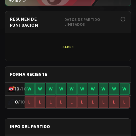
VOTED
RESUMEN DE
DATOS DE PARTIDO
LIMITADOS
PUNTUACIÓN
GAME
1
FORMA RECIENTE
10
/10
W
W
W
W
W
W
W
W
W
W
0
/10
L
L
L
L
L
L
L
L
L
L
INFO DEL PARTIDO