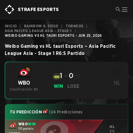
STRAFE ESPORTS
INICIO
|
RAINBOW 6: SIEGE
|
TORNEOS
|
ASIA PACIFIC LEAGUE ASIA - STAGE 1
|
WEIBO GAMING VS HL TAURI ESPORTS - JUN 25, 2026
Weibo Gaming
vs
HL tauri Esports
–
Asia Pacific
League Asia - Stage 1
R6:S
Partido
1
-
0
HL
WBO
WIN
LOSE
Clasificación #6
-
TU PREDICCIÓN
124 Predicciones
WBO
WIN
HL
111 points
5%