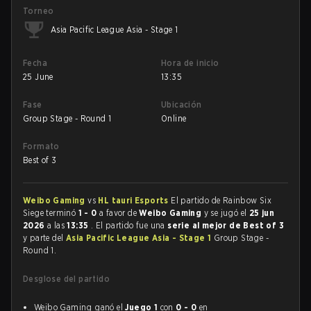
Torneo
Asia Pacific League Asia - Stage 1
Fecha
Hora de inicio
25 June
13:35
Fase
Ubicación
Group Stage - Round 1
Online
Formato
Best of 3
Weibo Gaming
vs
HL tauri Esports
El partido de Rainbow Six
Siege terminó
1 - 0
a favor de
Weibo Gaming
y se jugó el
25 jun
2026
a las
13:35
. El partido fue una
serie al mejor de Best of 3
y parte del
Asia Pacific League Asia - Stage 1
Group Stage -
Round 1.
Desglose del partido
Weibo Gaming ganó el
Juego 1
con
0 - 0
en