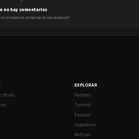
n no hay comentarios
 sé el primero en comenzar la conversación!
A
EXPLORAR
 Strafe
Partidas
nos
Torneos
Equipos
Jugadores
Noticias