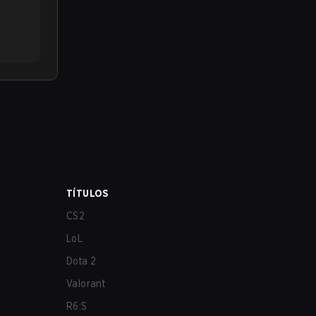
TÍTULOS
CS2
LoL
Dota 2
Valorant
R6:S