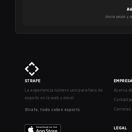
Aú
¡Inicia sesión y
STRAFE
EMPRES
La experiencia número uno para fans de
Acerca de
esports en la web y móvil.
Contácta
Carreras
Strafe, todo sobre esports
LEGAL