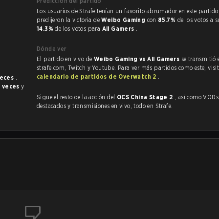
Predicción del partido
Los usuarios de Strafe tenían un favorito abrumador en este partido, y
predijeron la victoria de
Weibo Gaming
con
85.7%
de los votos a s
14.3%
de los votos para
All Gamers
.
Dónde ver
El partido en vivo de
Weibo Gaming vs All Gamers
se transmitió 
strafe.com, Twitch y Youtube. Para ver más partidos como este, visit
calendario de partidos de Overwatch 2
.
veces
.
 veces
y
Sigue el resto de la acción del
OCS China Stage 2
, así como VODs,
destacados y transmisiones en vivo, todo en Strafe.