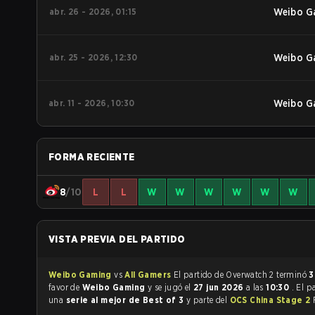
abr. 26 - 2026, 01:15
Weibo G
abr. 25 - 2026, 12:30
Weibo G
abr. 11 - 2026, 10:30
Weibo G
FORMA RECIENTE
8
/10
L
L
W
W
W
W
W
W
VISTA PREVIA DEL PARTIDO
Weibo Gaming
vs
All Gamers
El partido de Overwatch 2 terminó
3
favor de
Weibo Gaming
y se jugó el
27 jun 2026
a las
10:30
. El p
una
serie al mejor de Best of 3
y parte del
OCS China Stage 2