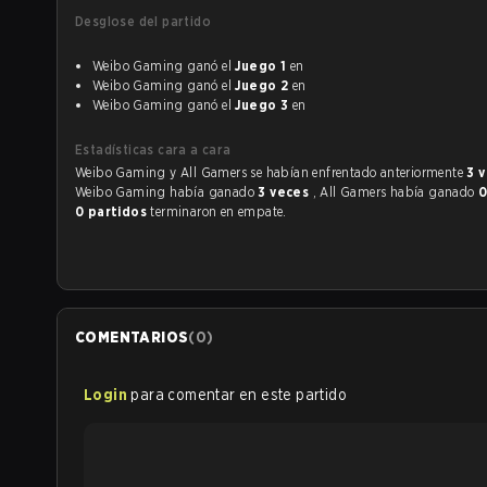
Desglose del partido
Weibo Gaming ganó el
Juego 1
en
Weibo Gaming ganó el
Juego 2
en
Weibo Gaming ganó el
Juego 3
en
Estadísticas cara a cara
Weibo Gaming y All Gamers se habían enfrentado anteriormente
3 
Weibo Gaming había ganado
3 veces
, All Gamers había ganado
0
0 partidos
terminaron en empate.
COMENTARIOS
(
0
)
Login
para comentar en este partido