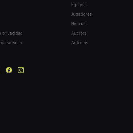
Equipos
Jugadores
Noticias
de privacidad
Authors
de servicio
Artículos