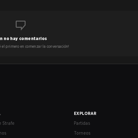
n no hay comentarios
 sé el primero en comenzar la conversación!
A
EXPLORAR
 Strafe
Partidas
nos
Torneos