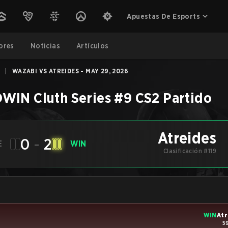
Apuestas De Esports
ores
Noticias
Artículos
|
WAZABI VS ATREIDES - MAY 29, 2026
WIN Cluth Series #9
CS2
Partido
Atreides
0
-
2
E
WIN
Clasificación #119
WIN
Atr
5