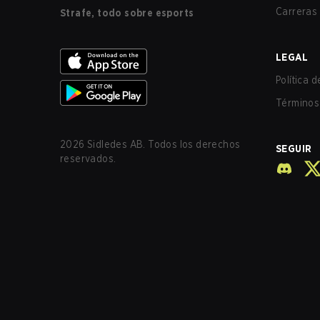
Carreras
Strafe, todo sobre esports
LEGAL
Política 
Términos 
2026
Sidledes AB. Todos los derechos
SEGUIR
reservados.