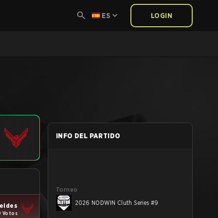
ES
LOGIN
INFO DEL PARTIDO
Torneo
2026 NODWIN Cluth Series #9
eides
9 Votos