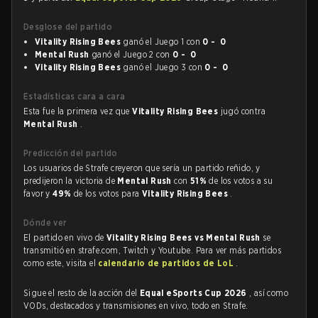
Desglose del partido
Vitality Rising Bees
ganó el Juego 1 con
0 - 0
Mental Rush
ganó el Juego 2 con
0 - 0
Vitality Rising Bees
ganó el Juego 3 con
0 - 0
Estadísticas cara a cara
Esta fue la primera vez que
Vitality Rising Bees
jugó contra
Mental Rush
.
Predicción del partido
Los usuarios de Strafe creyeron que sería un partido reñido, y
predijeron la victoria de
Mental Rush
con
51%
de los votos a su
favor y
49%
de los votos para
Vitality Rising Bees
.
Dónde ver
El partido en vivo de
Vitality Rising Bees vs Mental Rush
se
transmitió en strafe.com, Twitch y Youtube. Para ver más partidos
como este, visita el
calendario de partidos de LoL
.
Sigue el resto de la acción del
Equal eSports Cup 2026
, así como
VODs, destacados y transmisiones en vivo, todo en Strafe.