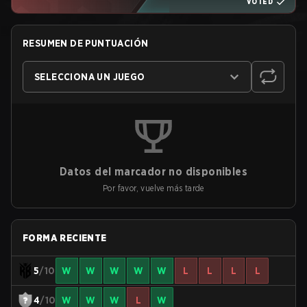
VOTED
RESUMEN DE PUNTUACIÓN
SELECCIONA UN JUEGO
Datos del marcador no disponibles
Por favor, vuelve más tarde
FORMA RECIENTE
5
/10
W
W
W
W
W
L
L
L
L
4
/10
W
W
W
L
W