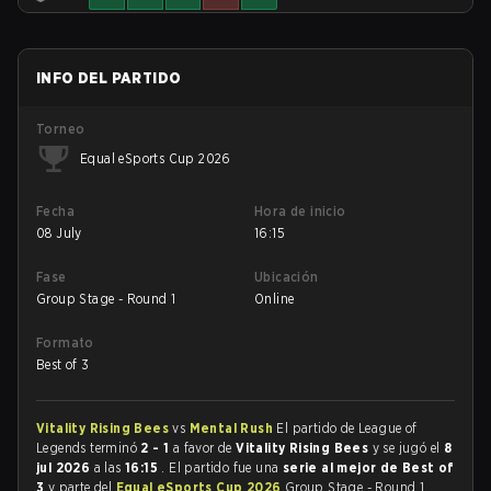
INFO DEL PARTIDO
Torneo
Equal eSports Cup 2026
Fecha
Hora de inicio
08 July
16:15
Fase
Ubicación
Group Stage - Round 1
Online
Formato
Best of 3
Vitality Rising Bees
vs
Mental Rush
El partido de League of
Legends terminó
2 - 1
a favor de
Vitality Rising Bees
y se jugó el
8
jul 2026
a las
16:15
. El partido fue una
serie al mejor de Best of
3
y parte del
Equal eSports Cup 2026
Group Stage - Round 1.