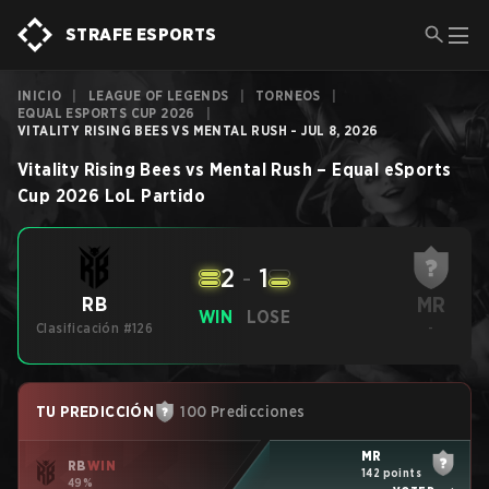
STRAFE ESPORTS
INICIO
|
LEAGUE OF LEGENDS
|
TORNEOS
|
EQUAL ESPORTS CUP 2026
|
VITALITY RISING BEES VS MENTAL RUSH - JUL 8, 2026
Vitality Rising Bees
vs
Mental Rush
–
Equal eSports
Cup 2026
LoL
Partido
2
-
1
MR
RB
WIN
LOSE
Clasificación #126
-
TU PREDICCIÓN
100 Predicciones
MR
RB
WIN
142 points
49%