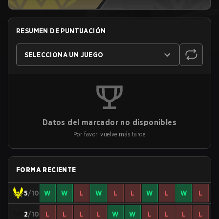
RESUMEN DE PUNTUACIÓN
SELECCIONA UN JUEGO
Datos del marcador no disponibles
Por favor, vuelve más tarde
FORMA RECIENTE
5
/10
W
W
L
W
L
L
W
L
W
L
2
/10
L
L
L
L
W
W
L
L
L
L