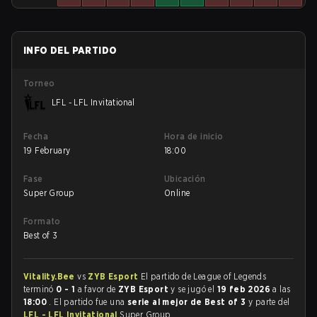
INFO DEL PARTIDO
Torneo
LFL - LFL Invitational
Fecha
Hora de inicio
19 February
18:00
Fase
Ubicación
Super Group
Online
Formato
Best of 3
Vitality.Bee
vs
ZYB Esport
El partido de League of Legends
terminó
0 - 1
a favor de
ZYB Esport
y se jugó el
19 feb 2026
a las
18:00
. El partido fue una
serie al mejor de Best of 3
y parte del
LFL - LFL Invitational
Super Group.