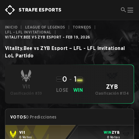
STRAFE ESPORTS
INICIO
|
LEAGUE OF LEGENDS
|
TORNEOS
|
LFL - LFL INVITATIONAL
|
VITALITY.BEE VS ZYB ESPORT - FEB 19, 2026
Vitality.Bee
vs
ZYB Esport
–
LFL - LFL Invitational
LoL
Partido
0
-
1
ZYB
Vit
LOSE
WIN
Clasificación #39
Clasificación #134
VOTOS
0 Predicciones
Vit
WIN
ZYB
0 Votos
0 Votos