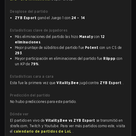
Desglose del partido
ZYB Esport
ganó el Juego 1 con
24 - 14
Estadísticas clave de jugadores
Más eliminaciones del partido las hizo
Manaty
con
12
eliminaciones
.
Mejor puntaje de súbditos del partido fue
Potent
con un CS de
293
.
Mayor participación en eliminaciones del partido fue
Riippp
con
un KP de
79%
.
Estadísticas cara a cara
Esta fue la primera vez que
Vitality.Bee
jugó contra
ZYB Esport
.
Predicción del partido
No hubo predicciones para este partido.
Dónde ver
El partido en vivo de
Vitality.Bee vs ZYB Esport
se transmitió en
strafe.com, Twitch y Youtube. Para ver más partidos como este, visita
el
calendario de partidos de LoL
.