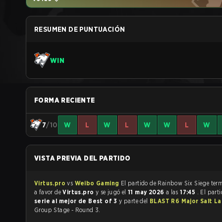
RESUMEN DE PUNTUACIÓN
WIN
FORMA RECIENTE
7
/10
W
L
W
L
W
W
L
W
VISTA PREVIA DEL PARTIDO
Virtus.pro
vs
Weibo Gaming
El partido de Rain
a favor de
Virtus.pro
y se jugó el
11 may 2026
a las
17:45
. El part
serie al mejor de Best of 3
y parte del
BLAST R6 Major Salt La
Group Stage - Round 3.