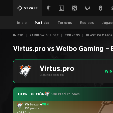
STRAFE
Inicio
Partidas
Torneos
Equipos
Jugad
INICIO
|
RAINBOW 6: SIEGE
|
TORNEOS
|
BLAST R6 MAJOR
Virtus.pro
vs
Weibo Gaming
–
Virtus.pro
WIN
Clasificación #18
TU PREDICCIÓN
308 Predicciones
Virtus.pro
WIN
255 points
VOTED