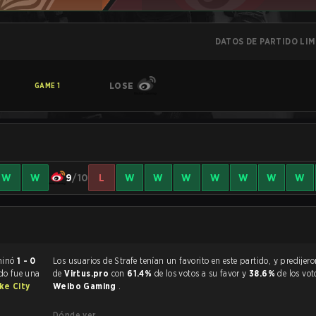
DATOS DE PARTIDO LI
LOSE
GAME
1
W
W
9
/10
L
W
W
W
W
W
W
W
bow Six Siege terminó
1 - 0
Los usuarios de Strafe tenían un favorito en este partido, y predijeron la victoria
ido fue una
de
Virtus.pro
con
61.4%
de los votos a su favor y
38.6%
de los vot
ke City
Weibo Gaming
.
Dónde ver