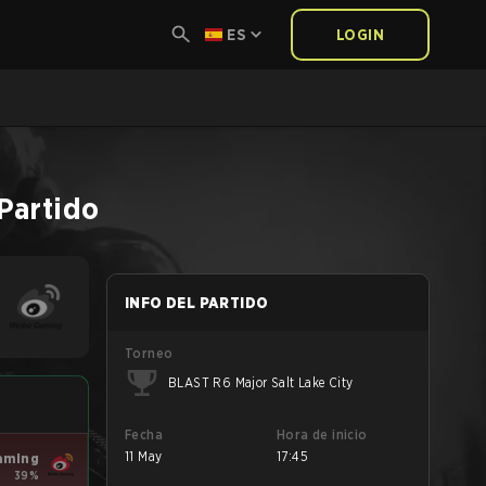
ES
LOGIN
Partido
INFO DEL PARTIDO
Torneo
BLAST R6 Major Salt Lake City
Fecha
Hora de inicio
11 May
17:45
aming
39%