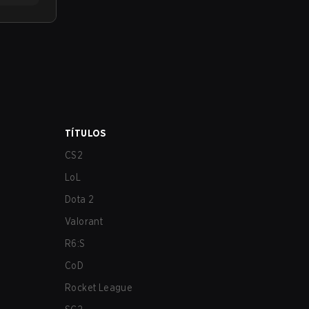
TÍTULOS
CS2
LoL
Dota 2
Valorant
R6:S
CoD
Rocket League