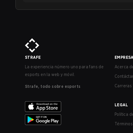
STRAFE
EMPRES
La experiencia número uno para fans de
Acerca de
esports en la web y móvil.
Contácta
Carreras
Strafe, todo sobre esports
LEGAL
Política 
Términos 