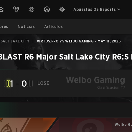
Apuestas De Esports
ores
Noticias
Artículos
 SALT LAKE CITY
|
VIRTUS.PRO VS WEIBO GAMING - MAY 11, 2026
BLAST R6 Major Salt Lake City
R6:S
Weibo Gaming
1
-
0
LOSE
Clasificación #7
Weibo G