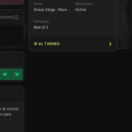
Fase
Ubicación
Group Stage - Round
Online
3
MITADOS
Formato
Best of 3
IR AL TORNEO
W
W
os para