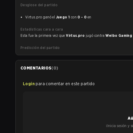
Desglose del partido
Virtus.pro ganó el
Juego 1
con
0 - 0
en
Estadísticas cara a cara
Esta fue la primera vez que
Virtus.pro
jugó contra
Weibo Gamin
Predicción del partido
COMENTARIOS
(
0
)
Login
para comentar en este partido
Aú
¡Inicia sesión y