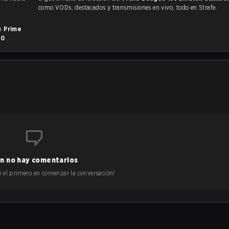
como VODs, destacados y transmisiones en vivo, todo en Strafe.
en
Prime
- 0
.
n no hay comentarios
 sé el primero en comenzar la conversación!