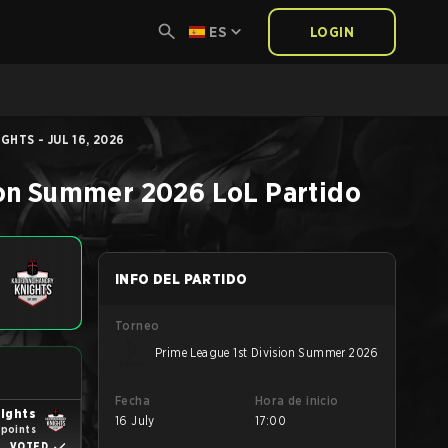
ES
LOGIN
HTS - JUL 16, 2026
ion Summer 2026
LoL
Partido
INFO DEL PARTIDO
Torneo
Prime League 1st Division Summer 2026
Fecha
Hora de inicio
ights
16 July
17:00
 points
VOTED