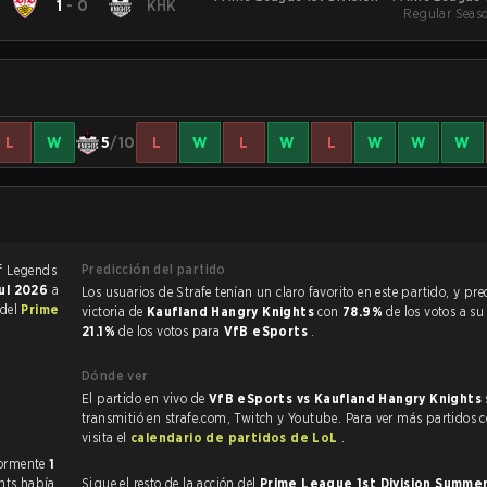
1
-
0
KHK
Regular Seas
S
L
W
5
/10
L
W
L
W
L
W
W
W
Predicción del partido
jul 2026
a
Los usuarios de Strafe tenían un claro favorito en este partido, y predijeron la
 del
Prime
victoria de
Kaufland Hangry Knights
con
78.9%
de los votos a su
21.1%
de los votos para
VfB eSports
.
Dónde ver
El partido en vivo de
VfB eSports vs Kaufland Hangry Knights
transmitió en strafe.com, Twitch y Youtube. Para ver más partidos 
visita el
calendario de partidos de LoL
.
nfrentado anteriormente
1
hts había
Sigue el resto de la acción del
Prime League 1st Division Summe