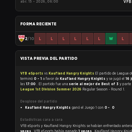
abr. 15 - 2026, 06:00
VFB
FORMA RECIENTE
2
/10
L
L
L
L
L
L
W
L
VISTA PREVIA DEL PARTIDO
VfB eSports
vs
Kaufland Hangry Knights
El partido de League of Legends
terminó
0 - 1
a favor de
Kaufland Hangry Knights
y se jugó el
16 
las
17:00
. El partido fue una
serie al mejor de Best of 3
y parte
League 1st Division Summer 2026
Regular Season - Round 1.
Desglose del partido
Kaufland Hangry Knights
ganó el Juego 1 con
0 - 0
Estadísticas cara a cara
VfB eSports y Kaufland Hangry Knights se habían e
veces
. VfB eSports había ganado
1 veces
, Kaufland Hangry Knig