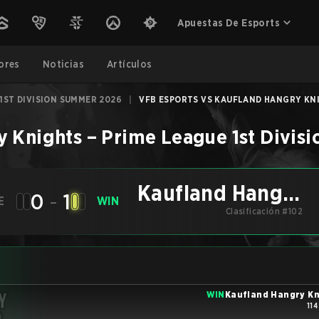
Apuestas De Esports
ores
Noticias
Artículos
1ST DIVISION SUMMER 2026
|
VFB ESPORTS VS KAUFLAND HANGRY KNIG
y Knights
–
Prime League 1st Divis
Kaufland Hangry
0
-
1
E
WIN
Clasificación #102
Knights
WIN
Kaufland Hangry Kn
114