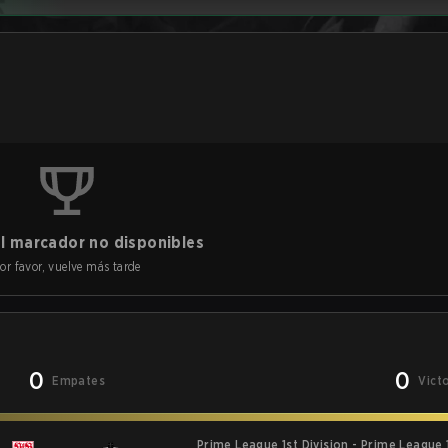
l marcador no disponibles
or favor, vuelve más tarde
0
0
Empates
Vict
Prime League 1st Division - Prime League 1