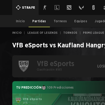
STRAFE
Inicio
Partidas
Torneos
Equipos
Jugad
INICIO
|
LEAGUE OF LEGENDS
|
TORNEOS
|
PRIME LEAGUE 
VfB eSports
vs
Kaufland Hangr
VfB eSports
LOS
Clasificación #185
TU PREDICCIÓN
109 Predicciones
VfB eSports
21%