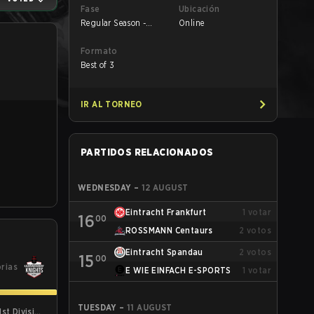
Fase
Ubicación
Regular Season -
Online
Round 1
Formato
Best of 3
IR AL TORNEO
PARTIDOS RELACIONADOS
WEDNESDAY
–
12 AUGUST
Eintracht Frankfurt
1
votar
16
00
ROSSMANN Centaurs
2
votos
Eintracht Spandau
2
votos
15
00
orias
E WIE EINFACH E-SPORTS
1
votar
TUESDAY
–
11 AUGUST
st Division