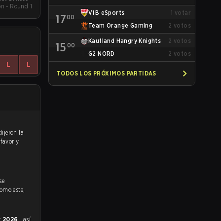
on - Round 1
pring 2026
VfB eSports
1
votar
17
00
Team Orange Gaming
2
votos
Kaufland Hangry Knights
2
votos
15
00
G2 NORD
2
votos
L
L
TODOS LOS PRÓXIMOS PARTIDAS
 favor y
se
como este,
r 2026
, así