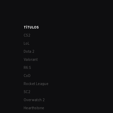
TÍTULOS
CS2
LoL
Dota 2
Valorant
R6:S
CoD
Rocket League
SC2
Overwatch 2
Hearthstone