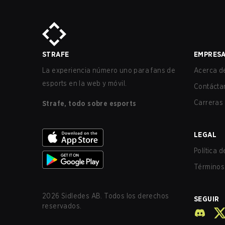
STRAFE
EMPRES
La experiencia número uno para fans de
Acerca de
esports en la web y móvil.
Contácta
Carreras
Strafe, todo sobre esports
LEGAL
Política 
Términos 
2026
Sidledes AB. Todos los derechos
SEGUIR
reservados.