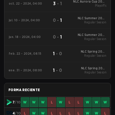
NLC Aurora Cup 2024
3
-
1
oct. 22 - 2024, 04:00
Playoffs
Playoffs
NLC Summer 2024
0
-
1
jul. 10 - 2024, 04:00
Regular Season
Regular Season
NLC Summer 2024
0
-
1
jun. 18 - 2024, 04:00
Regular Season
Regular Season
NLC Spring 2024
1
-
0
feb. 22 - 2024, 08:15
Regular Season
Regular Season
NLC Spring 2024
1
-
0
ene. 31 - 2024, 08:00
Regular Season
Regular Season
FORMA RECIENTE
7
/10
W
W
W
L
W
L
L
W
W
W
4
/10
L
W
W
L
L
L
L
W
W
L