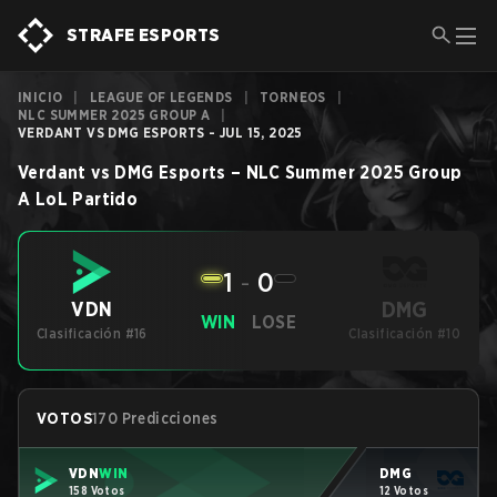
STRAFE ESPORTS
INICIO
|
LEAGUE OF LEGENDS
|
TORNEOS
|
NLC SUMMER 2025 GROUP A
|
VERDANT VS DMG ESPORTS - JUL 15, 2025
Verdant
vs
DMG Esports
–
NLC Summer 2025 Group
A
LoL
Partido
1
-
0
DMG
VDN
WIN
LOSE
Clasificación #16
Clasificación #10
VOTOS
170 Predicciones
VDN
WIN
DMG
158 Votos
12 Votos