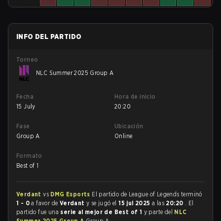
INFO DEL PARTIDO
Torneo
NLC Summer 2025 Group A
Fecha
Hora de inicio
15 July
20:20
Fase
Ubicación
Group A
Online
Formato
Best of 1
Verdant
vs
DMG Esports
El partido de League of Legends terminó
1 - 0
a favor de
Verdant
y se jugó el
15 jul 2025
a las
20:20
. El
partido fue una
serie al mejor de Best of 1
y parte del
NLC
Summer 2025 Group A
Group A.