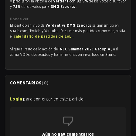
y predijeron la victoria de
Verdant
con
92.9%
de los votos a su favor
y
7.1%
de los votos para
DMG Esports
.
Dónde ver
El partido en vivo de
Verdant vs DMG Esports
se transmitió en
strafe.com, Twitch y Youtube. Para ver más partidos como este, visita
el
calendario de partidos de LoL
.
Sigue el resto de la acción del
NLC Summer 2025 Group A
, así
como VODs, destacados y transmisiones en vivo, todo en Strafe.
COMENTARIOS
(
0
)
Login
para comentar en este partido
Aún no hay comentarios