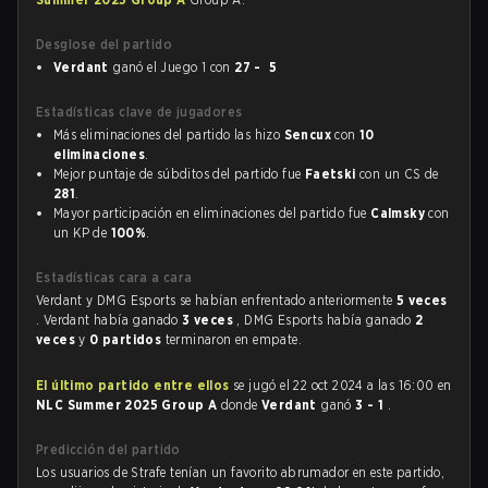
Desglose del partido
Verdant
ganó el Juego 1 con
27 - 5
Estadísticas clave de jugadores
Más eliminaciones del partido las hizo
Sencux
con
10
eliminaciones
.
Mejor puntaje de súbditos del partido fue
Faetski
con un CS de
281
.
Mayor participación en eliminaciones del partido fue
Calmsky
con
un KP de
100%
.
Estadísticas cara a cara
Verdant y DMG Esports se habían enfrentado anteriormente
5 veces
. Verdant había ganado
3 veces
, DMG Esports había ganado
2
veces
y
0 partidos
terminaron en empate.
El último partido entre ellos
se jugó el 22 oct 2024 a las 16:00 en
NLC Summer 2025 Group A
donde
Verdant
ganó
3 - 1
.
Predicción del partido
Los usuarios de Strafe tenían un favorito abrumador en este partido,