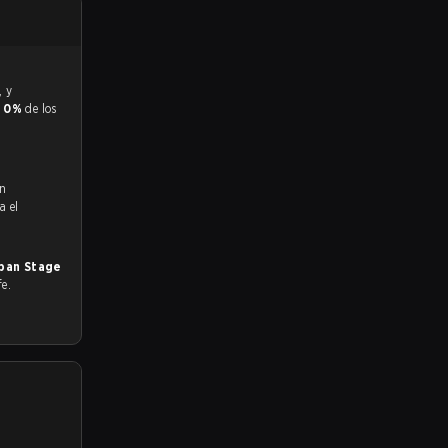
y
0%
de los
en
a el
apan Stage
fe.