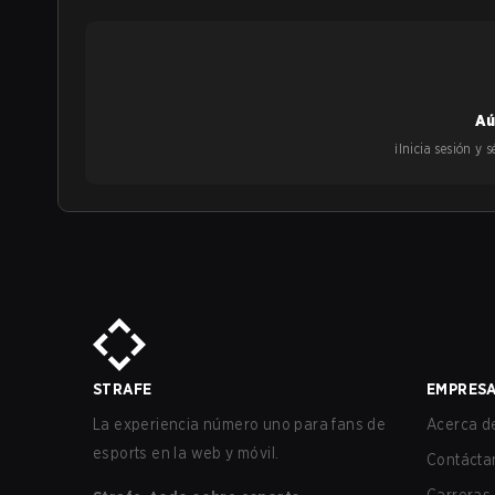
Aú
¡Inicia sesión y
STRAFE
EMPRES
La experiencia número uno para fans de
Acerca de
esports en la web y móvil.
Contácta