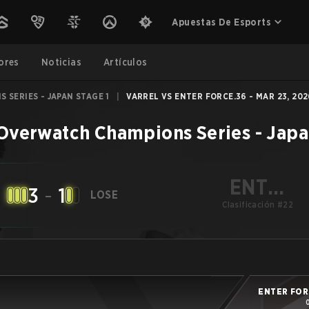
Apuestas De Esports
ores
Noticias
Artículos
SERIES - JAPAN STAGE 1
|
VARREL VS ENTER FORCE.36 - MAR 23, 202
Overwatch Champions Series - Japa
ENTER
3
-
1
LOSE
FORCE.36
Clasificación #22
ENTER FOR