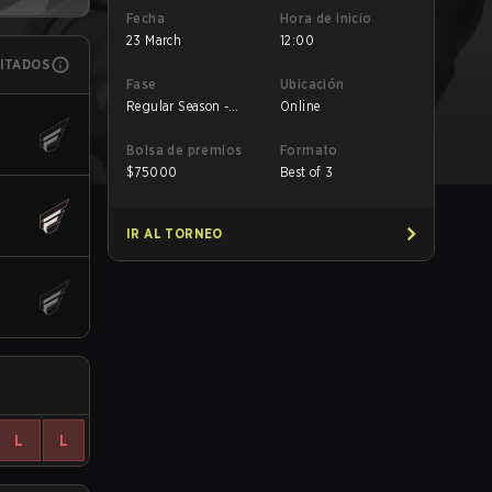
Fecha
Hora de inicio
23 March
12:00
MITADOS
Fase
Ubicación
Regular Season -
Online
Round 1
Bolsa de premios
Formato
$
75000
Best of 3
IR AL TORNEO
L
L