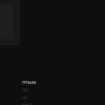
TÍTULOS
CS2
LoL