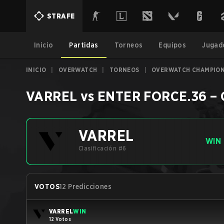
STRAFE
Inicio
Partidas
Torneos
Equipos
Jugad
INICIO
|
OVERWATCH
|
TORNEOS
|
OVERWATCH CHAMPIONS 
VARREL
vs
ENTER FORCE.36
–
VARREL
WIN
Clasificación #6
VOTOS
12 Predicciones
VARREL
WIN
12 Votos