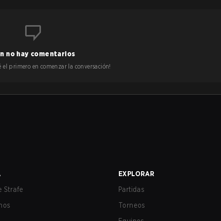
n no hay comentarios
 sé el primero en comenzar la conversación!
A
EXPLORAR
 Strafe
Partidas
nos
Torneos