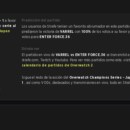
Predicción del partido
- 1
a favor
na
serie al
Los usuarios de Strafe tenían un favorito abrumador en este partido, y
 Japan
predijeron la victoria de
VARREL
con
100%
de los votos a su favor 
votos para
ENTER FORCE.36
.
Dónde ver
El partido en vivo de
VARREL vs ENTER FORCE.36
se transmitió 
strafe.com, Twitch y Youtube. Para ver más partidos como este, visit
calendario de partidos de Overwatch 2
.
Sigue el resto de la acción del
Overwatch Champions Series - J
1
, así como VODs, destacados y transmisiones en vivo, todo en Stra
.