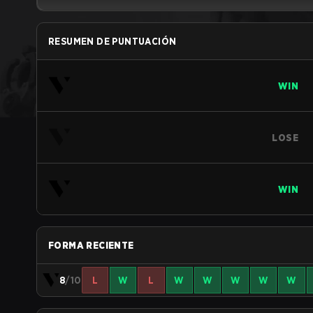
RESUMEN DE PUNTUACIÓN
WIN
LOSE
WIN
FORMA RECIENTE
8
/10
L
W
L
W
W
W
W
W