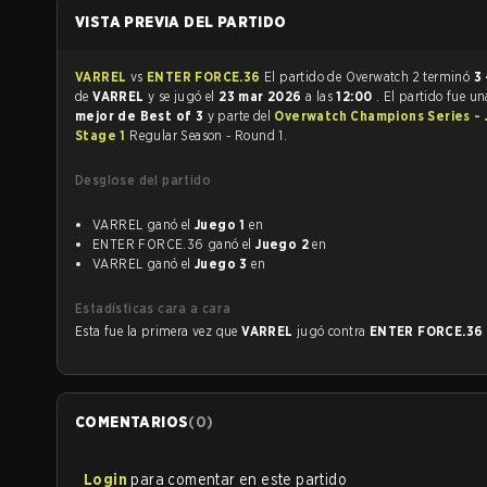
VISTA PREVIA DEL PARTIDO
VARREL
vs
ENTER FORCE.36
El partido de Overwatch 2 terminó
3 
de
VARREL
y se jugó el
23 mar 2026
a las
12:00
. El partido fue u
mejor de Best of 3
y parte del
Overwatch Champions Series -
Stage 1
Regular Season - Round 1.
Desglose del partido
VARREL ganó el
Juego 1
en
ENTER FORCE.36 ganó el
Juego 2
en
VARREL ganó el
Juego 3
en
Estadísticas cara a cara
Esta fue la primera vez que
VARREL
jugó contra
ENTER FORCE.36
COMENTARIOS
(
0
)
Login
para comentar en este partido