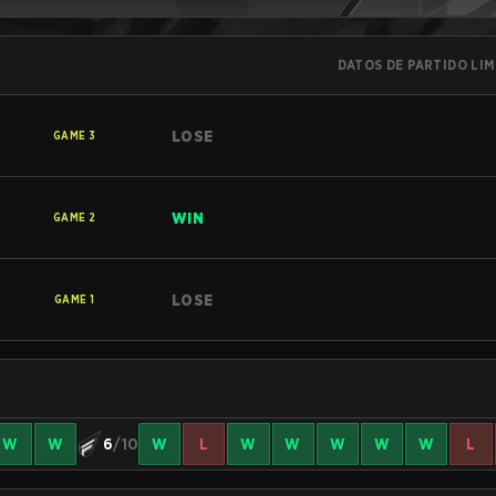
DATOS DE PARTIDO LI
LOSE
GAME
3
WIN
GAME
2
LOSE
GAME
1
W
W
6
/10
W
L
W
W
W
W
W
L