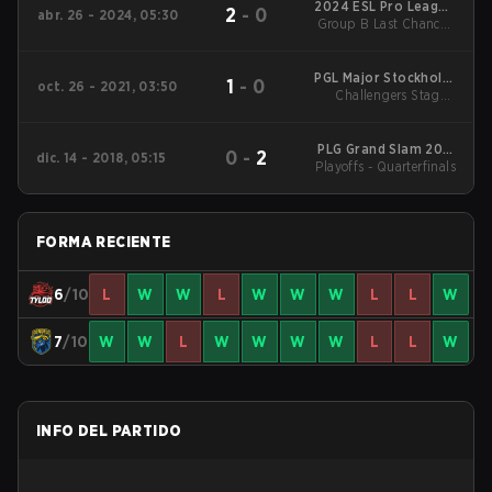
2024 ESL Pro League
2
-
0
abr. 26 - 2024, 05:30
Group B Last Chance -
Season 19
Group B Last Chance
Quarterfinal
PGL Major Stockholm
1
-
0
oct. 26 - 2021, 03:50
Challengers Stage -
2021 Main Event
Low
PLG Grand Slam 2018
0
-
2
dic. 14 - 2018, 05:15
Playoffs - Quarterfinals
Main Event
FORMA RECIENTE
6
/10
L
W
W
L
W
W
W
L
L
W
7
/10
W
W
L
W
W
W
W
L
L
W
INFO DEL PARTIDO