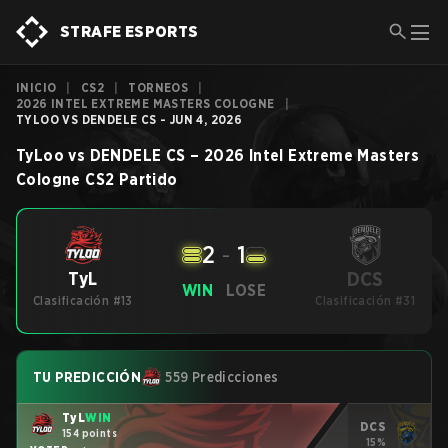
STRAFE ESPORTS
INICIO
|
CS2
|
TORNEOS
|
2026 INTEL EXTREME MASTERS COLOGNE
|
TYLOO VS DENDELE CS - JUN 4, 2026
TyLoo
vs
DENDELE CS
–
2026 Intel Extreme Masters
Cologne
CS2
Partido
2
-
1
DCS
TyL
WIN
LOSE
Clasificación #13
Clasificación #31
TU PREDICCIÓN
559 Predicciones
TyL
WIN
DCS
154 points
15%