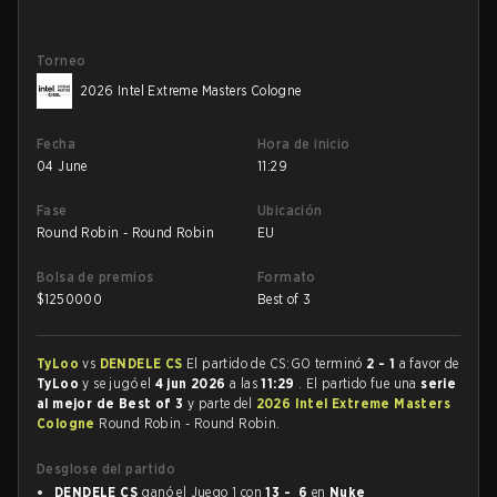
Torneo
2026 Intel Extreme Masters Cologne
Fecha
Hora de inicio
04 June
11:29
Fase
Ubicación
Round Robin - Round Robin
EU
Bolsa de premios
Formato
$
1250000
Best of 3
TyLoo
vs
DENDELE CS
El partido de CS:GO terminó
2 - 1
a favor de
TyLoo
y se jugó el
4 jun 2026
a las
11:29
. El partido fue una
serie
al mejor de Best of 3
y parte del
2026 Intel Extreme Masters
Cologne
Round Robin - Round Robin.
Desglose del partido
DENDELE CS
ganó el Juego 1 con
13 - 6
en
Nuke