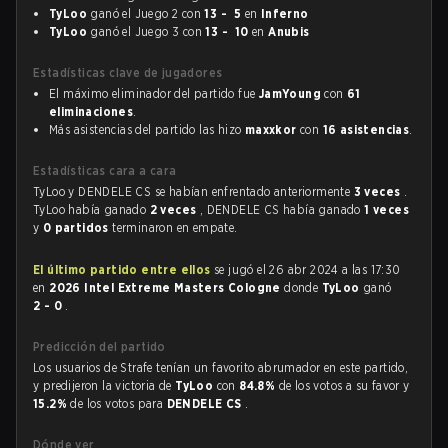
TyLoo
ganó el Juego 2 con
13 - 5
en
Inferno
TyLoo
ganó el Juego 3 con
13 - 10
en
Anubis
Estadísticas clave de jugadores
El máximo eliminador del partido fue
JamYoung
con
61
eliminaciones
.
Más asistencias del partido las hizo
maxxkor
con
16 asistencias
.
Estadísticas cara a cara
TyLoo y DENDELE CS se habían enfrentado anteriormente
3 veces
.
TyLoo había ganado
2 veces
, DENDELE CS había ganado
1 veces
y
0 partidos
terminaron en empate.
El último partido entre ellos
se jugó el 26 abr 2024 a las 17:30
en
2026 Intel Extreme Masters Cologne
donde
TyLoo
ganó
2 - 0
.
Predicción del partido
Los usuarios de Strafe tenían un favorito abrumador en este partido,
y predijeron la victoria de
TyLoo
con
84.8%
de los votos a su favor y
15.2%
de los votos para
DENDELE CS
.
Dónde ver