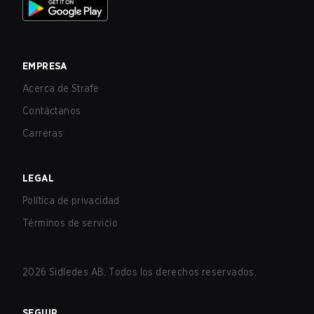
EMPRESA
Acerca de Strafe
Contáctanos
Carreras
LEGAL
Política de privacidad
Términos de servicio
2026
Sidledes AB. Todos los derechos reservados.
SEGUIR