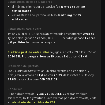
Estadísticas clave de jugadores
El máximo eliminador del partido fue
JamYoung
con
50
eliminaciones
.
Más asistencias del partido las hizo
JamYoung
con
22
asistencias
.
Estadísticas cara a cara
TyLoo y DENDELE CS se habían enfrentado anteriormente
2 veces
.
TyLoo había ganado
1 veces
, DENDELE CS había ganado
1 veces
y
0 partidos
terminaron en empate.
El último partido entre ellos
se jugó el 26 oct 2021 a las 15:50 en
2024 ESL Pro League Season 19
donde
TyLoo
ganó
1 - 0
.
Predicción del partido
Los usuarios de Strafe tenían un claro favorito en este partido, y
predijeron la victoria de
TyLoo
con
76.2%
de los votos a su favor y
23.8%
de los votos para
DENDELE CS
.
Dónde ver
El partido en vivo de
TyLoo vs DENDELE CS
se transmitió en
strafe.com, Twitch y Youtube. Para ver más partidos como este, visita
el
calendario de partidos de CS2
.