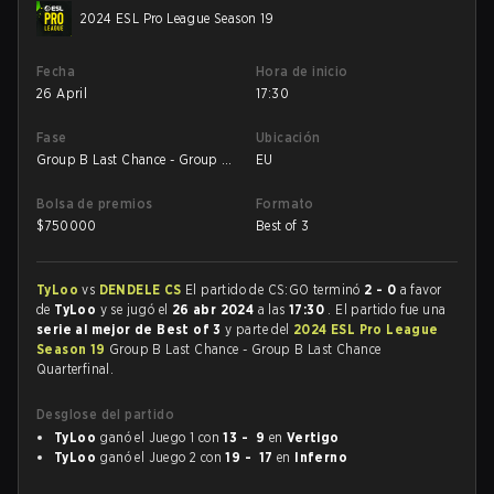
2024 ESL Pro League Season 19
Fecha
Hora de inicio
26 April
17:30
Fase
Ubicación
Group B Last Chance - Group B
EU
Last Chance Quarterfinal
Bolsa de premios
Formato
$
750000
Best of 3
TyLoo
vs
DENDELE CS
El partido de CS:GO terminó
2 - 0
a favor
de
TyLoo
y se jugó el
26 abr 2024
a las
17:30
. El partido fue una
serie al mejor de Best of 3
y parte del
2024 ESL Pro League
Season 19
Group B Last Chance - Group B Last Chance
Quarterfinal.
Desglose del partido
TyLoo
ganó el Juego 1 con
13 - 9
en
Vertigo
TyLoo
ganó el Juego 2 con
19 - 17
en
Inferno