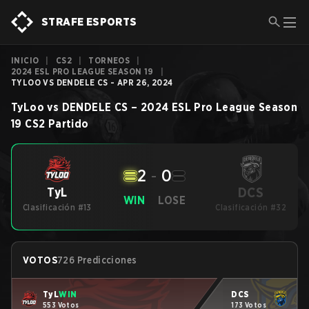
STRAFE ESPORTS
INICIO
|
CS2
|
TORNEOS
|
2024 ESL PRO LEAGUE SEASON 19
|
TYLOO VS DENDELE CS - APR 26, 2024
TyLoo
vs
DENDELE CS
–
2024 ESL Pro League Season
19
CS2
Partido
2
-
0
DCS
TyL
WIN
LOSE
Clasificación #13
Clasificación #32
VOTOS
726 Predicciones
TyL
WIN
DCS
553 Votos
173 Votos