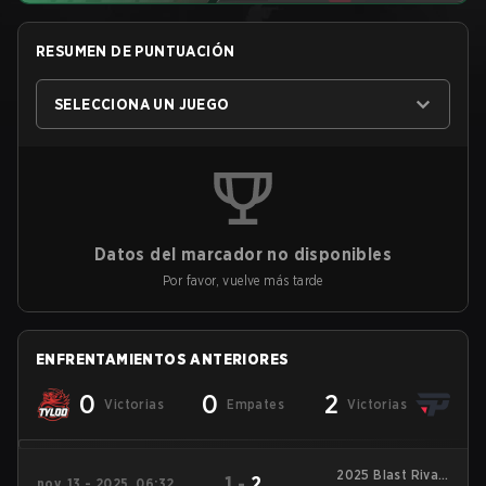
RESUMEN DE PUNTUACIÓN
SELECCIONA UN JUEGO
Datos del marcador no disponibles
Por favor, vuelve más tarde
ENFRENTAMIENTOS ANTERIORES
0
0
2
Victorias
Empates
Victorias
2025 Blast Rivals
1
-
2
nov. 13 - 2025, 06:32