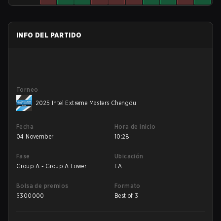
INFO DEL PARTIDO
Torneo
2025 Intel Extreme Masters Chengdu
Fecha
Hora de inicio
04 November
10:28
Fase
Ubicación
Group A - Group A Lower
EA
Bolsa de premios
Formato
$
300000
Best of 3