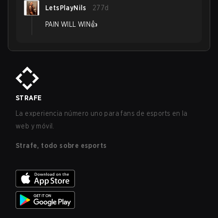
LetsPlayNils
277d
PAIN WILL WIN👍
STRAFE
La experiencia número uno para fans de esports en la
web y móvil.
Strafe, todo sobre esports