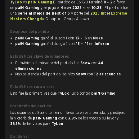
TyLoo
vs
paiN Gaming
El partido de CS:GO terminó
0 - 2
a favor
de
paiN Gaming
y se jugó el
4 nov 2025
a las
10:28
. El partido fue
una
serie al mejor de Best of 3
y parte del
2025 Intel Extreme
Masters Chengdu
Group A - Group A Lower.
Desglose del partido
paiN Gaming
ganó el Juego 1 con
13 - 6
en
Nuke
paiN Gaming
ganó el Juego 2 con
13 - 11
en
Inferno
Estadísticas clave de jugadores
El máximo eliminador del partido fue
Snow
con
44
eliminaciones
.
Más asistencias del partido las hizo
Snow
con
12 asistencias
.
Estadísticas cara a cara
Esta fue la primera vez que
TyLoo
jugó contra
paiN Gaming
.
Predicción del partido
Los usuarios de Strafe tenían un favorito en este partido, y predijeron
la victoria de
paiN Gaming
con
63.9%
de los votos a su favor y
36.1%
de los votos para
TyLoo
.
Dónde ver