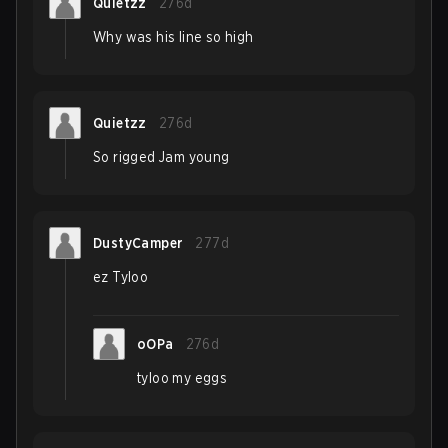
Quietzz
276d
Why was his line so high
Quietzz
276d
So rigged Jam young
DustyCamper
277d
ez Tyloo
oOPa
276d
tyloo my eggs