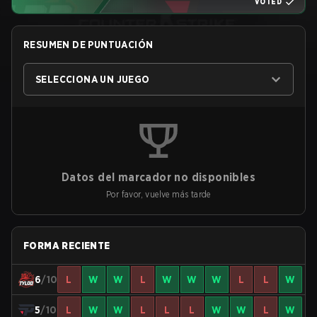
VOTED
RESUMEN DE PUNTUACIÓN
SELECCIONA UN JUEGO
Datos del marcador no disponibles
Por favor, vuelve más tarde
FORMA RECIENTE
6
/10
L
W
W
L
W
W
W
L
L
W
5
/10
L
W
W
L
L
L
W
W
L
W