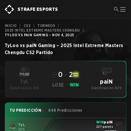
STRAFE ESPORTS
INICIO
|
CS2
|
TORNEOS
|
2025 INTEL EXTREME MASTERS CHENGDU
|
TYLOO VS PAIN GAMING - NOV 4, 2025
TyLoo
vs
paiN Gaming
–
2025 Intel Extreme Masters
Chengdu
CS2
Partido
0
-
2
paiN
TyL
LOSE
WIN
Clasificación #13
Clasificación #29
TU PREDICCIÓN
648 Predicciones
WIN
paiN
TyL
227 points
36%