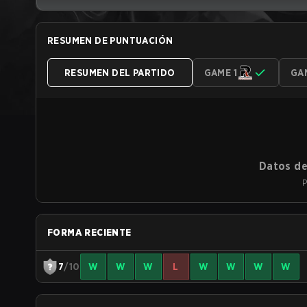
RESUMEN DE PUNTUACIÓN
RESUMEN DEL PARTIDO
GAME 1
GA
Datos de
P
FORMA RECIENTE
7
/10
W
W
W
L
W
W
W
W