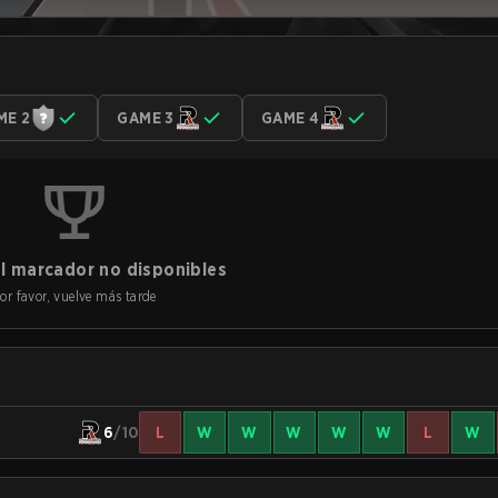
ME 2
GAME 3
GAME 4
l marcador no disponibles
or favor, vuelve más tarde
6
/10
L
W
W
W
W
W
L
W