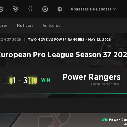
Apuestas De Esports
ores
Noticias
Artículos
SON 37 2026
|
TWO MOVE VS POWER RANGERS - MAY 12, 2026
European Pro League Season 37 20
Power Rangers
1
-
3
WIN
Clasificación #50
WIN
Power Ra
4