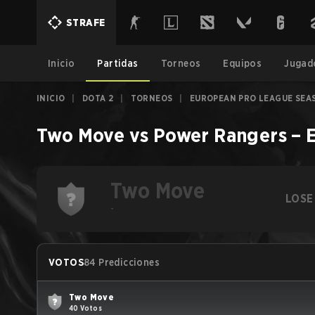
STRAFE
Inicio
Partidas
Torneos
Equipos
Jugad
INICIO
|
DOTA 2
|
TORNEOS
|
EUROPEAN PRO LEAGUE SEA
Two Move
vs
Power Rangers
–
Two Move
LOSE
-
VOTOS
84 Predicciones
Two Move
40 Votos