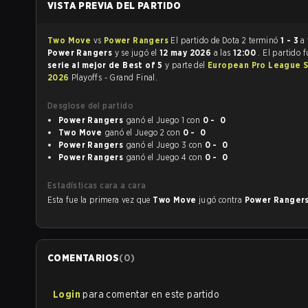
VISTA PREVIA DEL PARTIDO
Two Move
vs
Power Rangers
El partido de Dota 2 terminó
1 - 3
a
Power Rangers
y se jugó el
12 may 2026
a las
12:00
. El partido 
serie al mejor de Best of 5
y parte del
European Pro League 
2026
Playoffs - Grand Final.
Desglose del partido
Power Rangers
ganó el Juego 1 con
0 - 0
Two Move
ganó el Juego 2 con
0 - 0
Power Rangers
ganó el Juego 3 con
0 - 0
Power Rangers
ganó el Juego 4 con
0 - 0
Estadísticas cara a cara
Esta fue la primera vez que
Two Move
jugó contra
Power Ranger
COMENTARIOS
(
0
)
Login
para comentar en este partido