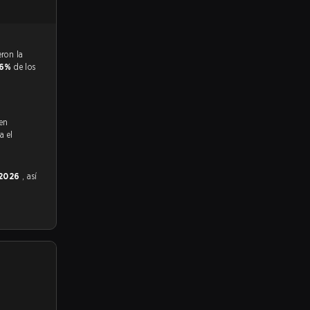
.6%
de los
 en
a el
 2026
, así