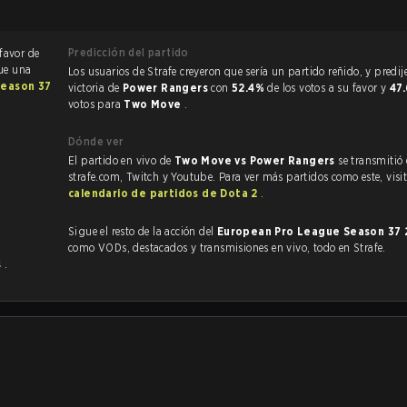
Predicción del partido
 favor de
fue una
Los usuarios de Strafe creyeron que sería un partido reñido, y predijeron la
Season 37
victoria de
Power Rangers
con
52.4%
de los votos a su favor y
47
votos para
Two Move
.
Dónde ver
El partido en vivo de
Two Move vs Power Rangers
se transmitió
strafe.com, Twitch y Youtube. Para ver más partidos como este, visit
calendario de partidos de Dota 2
.
Sigue el resto de la acción del
European Pro League Season 37
como VODs, destacados y transmisiones en vivo, todo en Strafe.
s
.