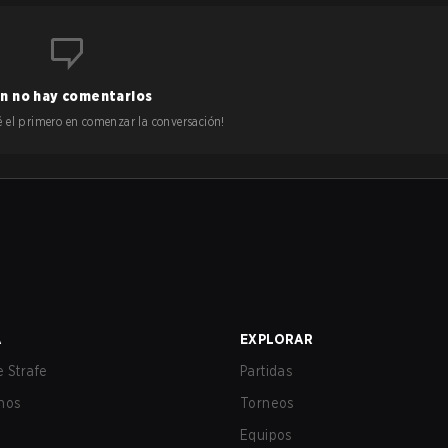
n no hay comentarios
 sé el primero en comenzar la conversación!
A
EXPLORAR
 Strafe
Partidas
nos
Torneos
Equipos