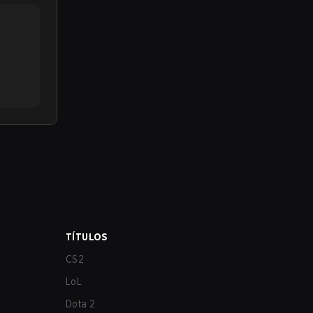
TÍTULOS
CS2
LoL
Dota 2