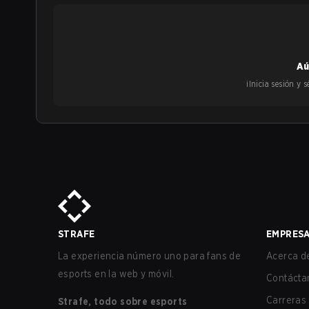
Aú
¡Inicia sesión y
STRAFE
EMPRES
La experiencia número uno para fans de
Acerca de
esports en la web y móvil.
Contácta
Carreras
Strafe, todo sobre esports