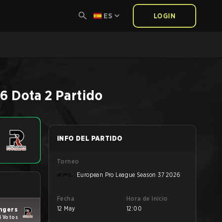
ES
LOGIN
26
Dota 2
Partido
INFO DEL PARTIDO
Torneo
European Pro League Season 37 2026
Fecha
Hora de inicio
12 May
12:00
ngers
4 Votos