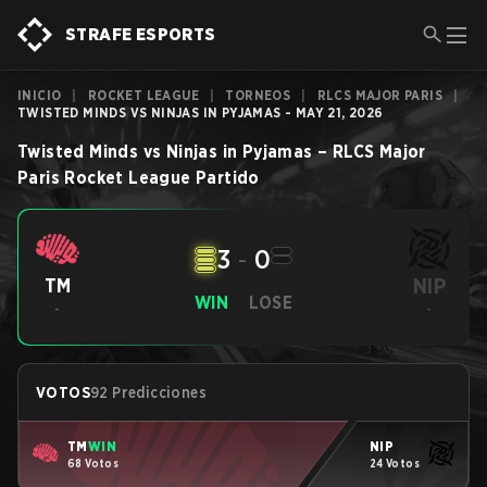
STRAFE ESPORTS
INICIO
|
ROCKET LEAGUE
|
TORNEOS
|
RLCS MAJOR PARIS
|
TWISTED MINDS VS NINJAS IN PYJAMAS - MAY 21, 2026
Twisted Minds
vs
Ninjas in Pyjamas
–
RLCS Major
Paris
Rocket League
Partido
3
-
0
NIP
TM
WIN
LOSE
-
-
VOTOS
92 Predicciones
TM
WIN
NIP
68 Votos
24 Votos