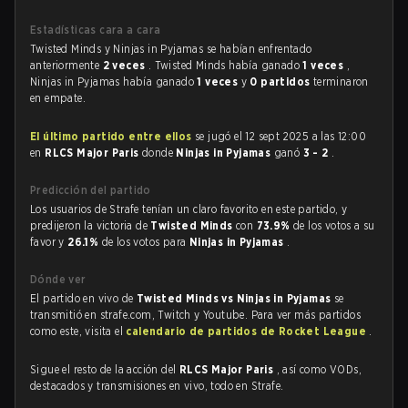
Estadísticas cara a cara
Twisted Minds y Ninjas in Pyjamas se habían enfrentado
anteriormente
2 veces
. Twisted Minds había ganado
1 veces
,
Ninjas in Pyjamas había ganado
1 veces
y
0 partidos
terminaron
en empate.
El último partido entre ellos
se jugó el 12 sept 2025 a las 12:00
en
RLCS Major Paris
donde
Ninjas in Pyjamas
ganó
3 - 2
.
Predicción del partido
Los usuarios de Strafe tenían un claro favorito en este partido, y
predijeron la victoria de
Twisted Minds
con
73.9%
de los votos a su
favor y
26.1%
de los votos para
Ninjas in Pyjamas
.
Dónde ver
El partido en vivo de
Twisted Minds vs Ninjas in Pyjamas
se
transmitió en strafe.com, Twitch y Youtube. Para ver más partidos
como este, visita el
calendario de partidos de Rocket League
.
Sigue el resto de la acción del
RLCS Major Paris
, así como VODs,
destacados y transmisiones en vivo, todo en Strafe.