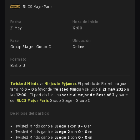
RLCS Major Paris
Fecha
Hora de inicio
21 May
12:00
Fase
Ubicación
Group Stage - Group C
Online
Formato
Best of 3
Twisted Minds
vs
Ninjas in Pyjamas
El partido de Rocket League
terminó
3 - 0
a favor de
Twisted Minds
y se jugó el
21 may 2026
a
las
12:00
. El partido fue una
serie al mejor de Best of 3
y parte
del
RLCS Major Paris
Group Stage - Group C.
Desglose del partido
Twisted Minds ganó el
Juego 1
con
0 - 0
en
Twisted Minds ganó el
Juego 2
con
0 - 0
en
Twisted Minds ganó el
Juego 3
con
0 - 0
en