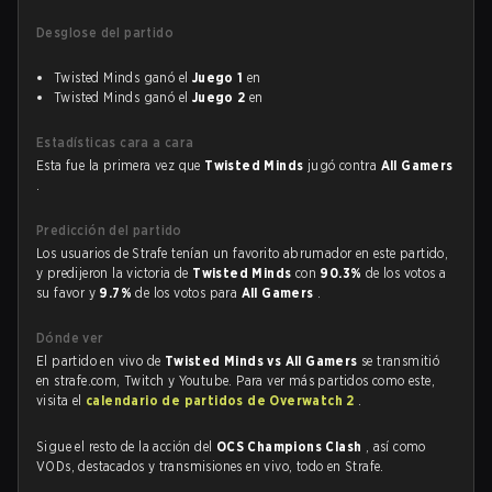
Desglose del partido
Twisted Minds ganó el
Juego 1
en
Twisted Minds ganó el
Juego 2
en
Estadísticas cara a cara
Esta fue la primera vez que
Twisted Minds
jugó contra
All Gamers
.
Predicción del partido
Los usuarios de Strafe tenían un favorito abrumador en este partido,
y predijeron la victoria de
Twisted Minds
con
90.3%
de los votos a
su favor y
9.7%
de los votos para
All Gamers
.
Dónde ver
El partido en vivo de
Twisted Minds vs All Gamers
se transmitió
en strafe.com, Twitch y Youtube. Para ver más partidos como este,
visita el
calendario de partidos de Overwatch 2
.
Sigue el resto de la acción del
OCS Champions Clash
, así como
VODs, destacados y transmisiones en vivo, todo en Strafe.