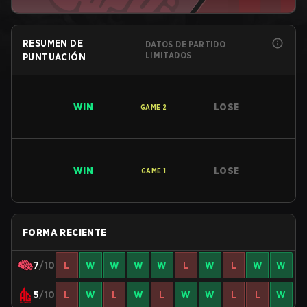
RESUMEN DE
DATOS DE PARTIDO
LIMITADOS
PUNTUACIÓN
WIN
LOSE
GAME
2
WIN
LOSE
GAME
1
FORMA RECIENTE
7
/10
L
W
W
W
W
L
W
L
W
W
5
/10
L
W
L
W
L
W
W
L
L
W