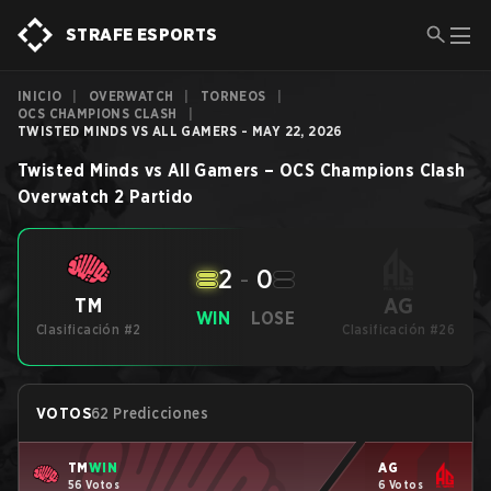
STRAFE ESPORTS
INICIO
|
OVERWATCH
|
TORNEOS
|
OCS CHAMPIONS CLASH
|
TWISTED MINDS VS ALL GAMERS - MAY 22, 2026
Twisted Minds
vs
All Gamers
–
OCS Champions Clash
Overwatch 2
Partido
2
-
0
AG
TM
WIN
LOSE
Clasificación #2
Clasificación #26
VOTOS
62 Predicciones
TM
WIN
AG
56 Votos
6 Votos