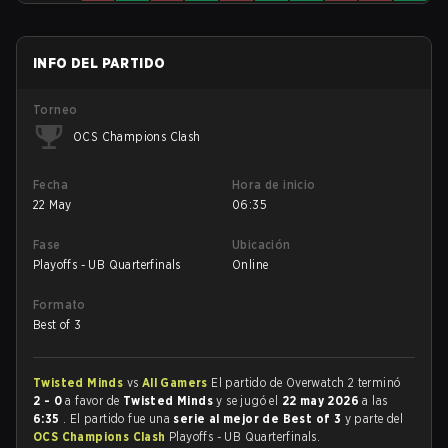
INFO DEL PARTIDO
Torneo
OCS Champions Clash
Fecha
Hora de inicio
22 May
06:35
Fase
Ubicación
Playoffs - UB Quarterfinals
Online
Formato
Best of 3
Twisted Minds
vs
All Gamers
El partido de Overwatch 2 terminó
2 - 0
a favor de
Twisted Minds
y se jugó el
22 may 2026
a las
6:35
. El partido fue una
serie al mejor de Best of 3
y parte del
OCS Champions Clash
Playoffs - UB Quarterfinals.