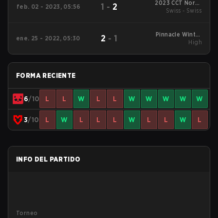
2023 CCT North
1
-
2
feb. 02 - 2023, 05:56
Europe Series 3
Swiss - Swiss
Pinnacle Winter
2
-
1
ene. 25 - 2022, 05:30
Series #1
High
FORMA RECIENTE
6
/10
L
L
W
L
L
W
W
W
W
W
3
/10
L
W
L
L
L
W
L
L
W
L
INFO DEL PARTIDO
Torneo