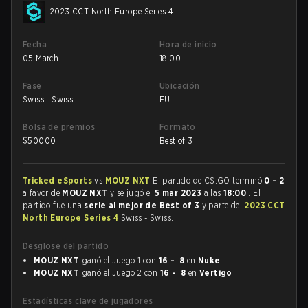
2023 CCT North Europe Series 4
Fecha
Hora de inicio
05 March
18:00
Fase
Ubicación
Swiss - Swiss
EU
Bolsa de premios
Formato
$
50000
Best of 3
Tricked eSports
vs
MOUZ NXT
El partido de CS:GO terminó
0 - 2
a favor de
MOUZ NXT
y se jugó el
5 mar 2023
a las
18:00
. El
partido fue una
serie al mejor de Best of 3
y parte del
2023 CCT
North Europe Series 4
Swiss - Swiss.
Desglose del partido
MOUZ NXT
ganó el Juego 1 con
16 - 8
en
Nuke
MOUZ NXT
ganó el Juego 2 con
16 - 8
en
Vertigo
Estadísticas clave de jugadores