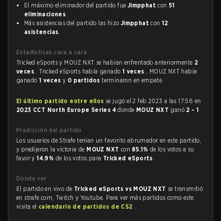
El máximo eliminador del partido fue
Jimpphat
con
51
eliminaciones
.
Más asistencias del partido las hizo
Jimpphat
con
12
asistencias
.
Estadísticas cara a cara
Tricked eSports y MOUZ NXT se habían enfrentado anteriormente
2
veces
. Tricked eSports había ganado
1 veces
, MOUZ NXT había
ganado
1 veces
y
0 partidos
terminaron en empate.
El último partido entre ellos
se jugó el 2 feb 2023 a las 17:56 en
2023 CCT North Europe Series 4
donde
MOUZ NXT
ganó
2 - 1
.
Predicción del partido
Los usuarios de Strafe tenían un favorito abrumador en este partido,
y predijeron la victoria de
MOUZ NXT
con
85.1%
de los votos a su
favor y
14.9%
de los votos para
Tricked eSports
.
Dónde ver
El partido en vivo de
Tricked eSports vs MOUZ NXT
se transmitió
en strafe.com, Twitch y Youtube. Para ver más partidos como este,
visita el
calendario de partidos de CS2
.