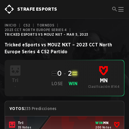
STRAFE ESPORTS
INICIO
|
CS2
|
TORNEOS
|
2023 CCT NORTH EUROPE SERIES 4
|
TRICKED ESPORTS VS MOUZ NXT - MAR 5, 2023
Tricked eSports
vs
MOUZ NXT
–
2023 CCT North
Europe Series 4
CS2
Partido
0
-
2
MN
Tri
LOSE
WIN
-
Clasificación #144
VOTOS
235 Predicciones
Tri
WIN
MN
35 Votos
200 Votos