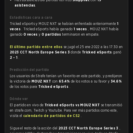
asistencias
.
Estadísticas cara a cara
Tricked eSports y MOUZ NXT se habían enfrentado anteriormente
1
veces
. Tricked eSports había ganado
1 veces
, MOUZ NXT había
ganado
0 veces
y
0 partidos
terminaron en empate.
El último partido entre ellos
se jugó el 25 ene 2022 a las 17:30 en
2023 CCT North Europe Series 3
donde
Tricked eSports
ganó
2 - 1
.
Predicción del partido
Los usuarios de Strafe tenían un favorito en este partido, y predijeron
la victoria de
MOUZ NXT
con
65.4%
de los votos a su favor y
34.6%
de los votos para
Tricked eSports
.
Dónde ver
El partido en vivo de
Tricked eSports vs MOUZ NXT
se transmitió
en strafe.com, Twitch y Youtube. Para ver más partidos como este,
visita el
calendario de partidos de CS2
.
Sigue el resto de la acción del
2023 CCT North Europe Series 3
,