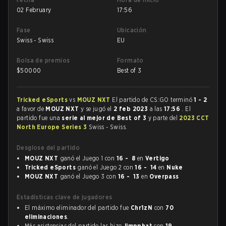
02 February
17:56
Fase
Ubicación
Swiss - Swiss
EU
Bolsa de premios
Formato
$
50000
Best of 3
Tricked eSports
vs
MOUZ NXT
El partido de CS:GO terminó
1 - 2
a favor de
MOUZ NXT
y se jugó el
2 feb 2023
a las
17:56
. El
partido fue una
serie al mejor de Best of 3
y parte del
2023 CCT
North Europe Series 3
Swiss - Swiss.
Desglose del partido
MOUZ NXT
ganó el Juego 1 con
16 - 8
en
Vertigo
Tricked eSports
ganó el Juego 2 con
16 - 14
en
Nuke
MOUZ NXT
ganó el Juego 3 con
16 - 13
en
Overpass
Estadísticas clave de jugadores
El máximo eliminador del partido fue
Chr1zN
con
70
eliminaciones
.
Más asistencias del partido las hizo
Jimpphat
con
19