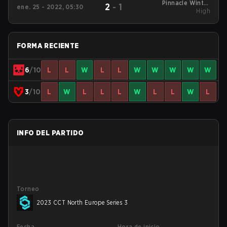
Pinnacle Winter
2
-
1
ene. 25 - 2022, 05:30
Series #1
High
FORMA RECIENTE
6
/10
L
L
W
L
L
W
W
W
W
W
3
/10
L
W
L
L
L
W
L
L
W
L
INFO DEL PARTIDO
Torneo
2023 CCT North Europe Series 3
Fecha
Hora de inicio