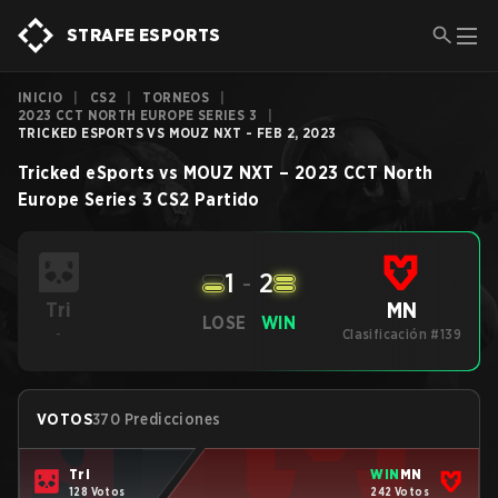
STRAFE ESPORTS
INICIO
|
CS2
|
TORNEOS
|
2023 CCT NORTH EUROPE SERIES 3
|
TRICKED ESPORTS VS MOUZ NXT - FEB 2, 2023
Tricked eSports
vs
MOUZ NXT
–
2023 CCT North
Europe Series 3
CS2
Partido
1
-
2
MN
Tri
LOSE
WIN
-
Clasificación #139
VOTOS
370 Predicciones
Tri
WIN
MN
128 Votos
242 Votos