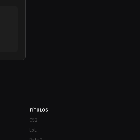
TÍTULOS
CS2
LoL