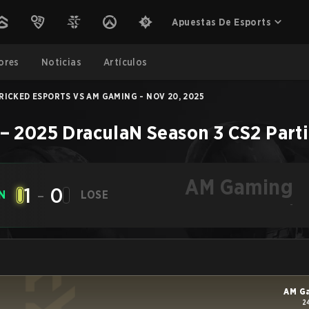
Apuestas De Esports
ores
Noticias
Artículos
RICKED ESPORTS VS AM GAMING - NOV 20, 2025
–
2025 DraculaN Season 3
CS2
Part
AM Gaming
1
-
0
N
LOSE
-
AM G
2