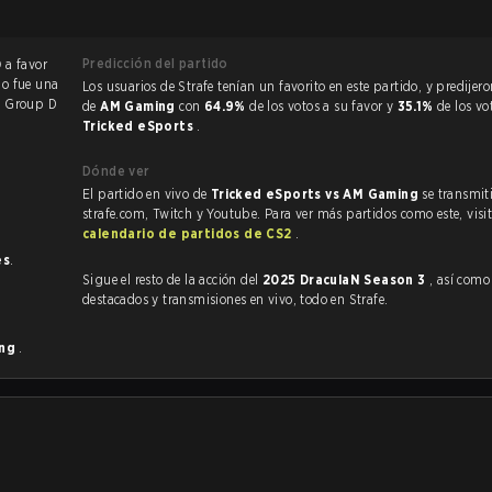
Predicción del partido
0
a favor
do fue una
Los usuarios de Strafe tenían un favorito en este partido, y predijeron la victoria
3
Group D
de
AM Gaming
con
64.9%
de los votos a su favor y
35.1%
de los vo
Tricked eSports
.
Dónde ver
El partido en vivo de
Tricked eSports vs AM Gaming
se transmit
strafe.com, Twitch y Youtube. Para ver más partidos como este, visit
calendario de partidos de CS2
.
es
.
Sigue el resto de la acción del
2025 DraculaN Season 3
, así como VODs
destacados y transmisiones en vivo, todo en Strafe.
ing
.