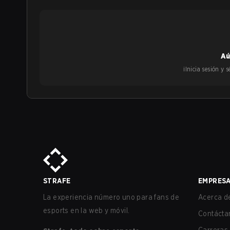
Aú
¡Inicia sesión y
STRAFE
EMPRES
La experiencia número uno para fans de
Acerca de
esports en la web y móvil.
Contácta