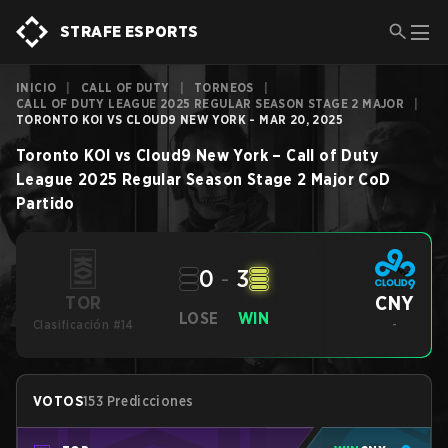
STRAFE ESPORTS
INICIO
|
CALL OF DUTY
|
TORNEOS
|
CALL OF DUTY LEAGUE 2025 REGULAR SEASON STAGE 2 MAJOR
|
TORONTO KOI VS CLOUD9 NEW YORK - MAR 20, 2025
Toronto KOI
vs
Cloud9 New York
–
Call of Duty
League 2025 Regular Season Stage 2 Major
CoD
Partido
0
-
3
CNY
TOR
LOSE
WIN
Clasificación #14
-
VOTOS
153 Predicciones