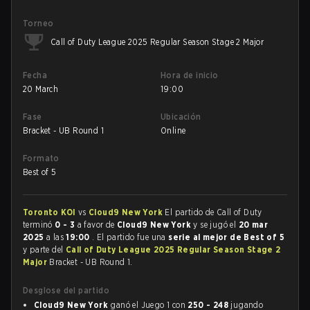
Torneo
Call of Duty League 2025 Regular Season Stage 2 Major
Fecha
Hora de inicio
20 March
19:00
Fase
Ubicación
Bracket - UB Round 1
Online
Formato
Best of 5
Toronto KOI
vs
Cloud9 New York
El partido de Call of Duty
terminó
0 - 3
a favor de
Cloud9 New York
y se jugó el
20 mar
2025
a las
19:00
. El partido fue una
serie al mejor de Best of 5
y parte del
Call of Duty League 2025 Regular Season Stage 2
Major
Bracket - UB Round 1.
Desglose del partido
Cloud9 New York
ganó el Juego 1 con
250 - 248
jugando