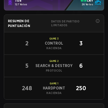
TOR
WIN
CNY
127 Votos
26 Votos
RESUMEN DE
DATOS DE PARTIDO
LIMITADOS
PUNTUACIÓN
GAME
3
2
3
CONTROL
HACIENDA
GAME
2
5
6
SEARCH & DESTROY
PROTOCOL
GAME
1
248
250
HARDPOINT
HACIENDA