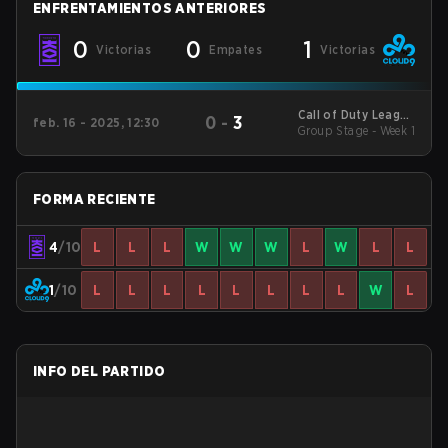
ENFRENTAMIENTOS ANTERIORES
0
0
1
Victorias
Empates
Victorias
Call of Duty League
0
-
3
feb. 16 - 2025, 12:30
2025 Regular Season
Group Stage - Week 1
Stage 2 Qualifiers
FORMA RECIENTE
4
/10
L
L
L
W
W
W
L
W
L
L
1
/10
L
L
L
L
L
L
L
L
W
L
INFO DEL PARTIDO