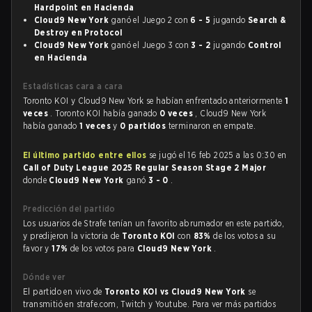
Hardpoint en Hacienda
Cloud9 New York
ganó el Juego 2 con
6 - 5
jugando
Search &
Destroy en Protocol
Cloud9 New York
ganó el Juego 3 con
3 - 2
jugando
Control
en Hacienda
Estadísticas cara a cara
Toronto KOI y Cloud9 New York se habían enfrentado anteriormente
1
veces
. Toronto KOI había ganado
0 veces
, Cloud9 New York
había ganado
1 veces
y
0 partidos
terminaron en empate.
El último partido entre ellos
se jugó el 16 feb 2025 a las 0:30 en
Call of Duty League 2025 Regular Season Stage 2 Major
donde
Cloud9 New York
ganó
3 - 0
.
Predicción del partido
Los usuarios de Strafe tenían un favorito abrumador en este partido,
y predijeron la victoria de
Toronto KOI
con
83%
de los votos a su
favor y
17%
de los votos para
Cloud9 New York
.
Dónde ver
El partido en vivo de
Toronto KOI vs Cloud9 New York
se
transmitió en strafe.com, Twitch y Youtube. Para ver más partidos