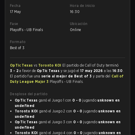
Fecha
Hora de inicio
17 May
16:30
Fase
Ubicación
Playoffs - UB Finals
Online
Formato
Best of 3
OpTic Texas
vs
Toronto KOI
El partido de Call of Duty terminó
3 - 2
a favor de
OpTic Texas
y se jugó el
17 may 2026
a las
16:30
.
El partido fue una
serie al mejor de Best of 3
y parte del
Call of
Duty League Major 3
Playoffs - UB Finals.
Desglose del partido
OpTic Texas
ganó el Juego 1 con
0 - 0
jugando
unknown en
undefined
Toronto KOI
ganó el Juego 2 con
0 - 0
jugando
unknown en
undefined
OpTic Texas
ganó el Juego 3 con
0 - 0
jugando
unknown en
undefined
Toronto KOI
ganó el Juego 4 con
0 - 0
jugando
unknown en