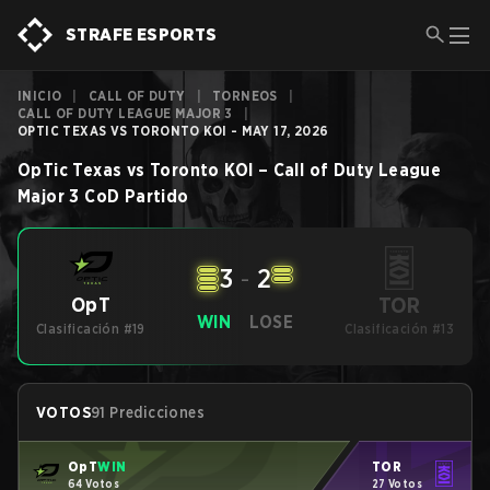
STRAFE ESPORTS
INICIO
|
CALL OF DUTY
|
TORNEOS
|
CALL OF DUTY LEAGUE MAJOR 3
|
OPTIC TEXAS VS TORONTO KOI - MAY 17, 2026
OpTic Texas
vs
Toronto KOI
–
Call of Duty League
Major 3
CoD
Partido
3
-
2
TOR
OpT
WIN
LOSE
Clasificación #19
Clasificación #13
VOTOS
91 Predicciones
OpT
WIN
TOR
64 Votos
27 Votos