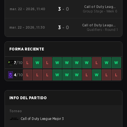
Call of Duty League
3
-
0
mar. 22 - 2026, 11:40
2026 Regular Season
Group Stage - Week 6
Stage 2 Qualifiers
Call of Duty League -
3
-
0
mar. 22 - 2026, 11:30
Call of Duty League
Qualifiers - Round 1
Stage 2 Major
Qualifiers
FORMA RECIENTE
7
/10
L
W
L
W
W
W
W
L
W
W
4
/10
L
L
L
W
W
W
L
W
L
L
INFO DEL PARTIDO
Torneo
Call of Duty League Major 3