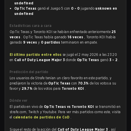
undefined
OpTic Texas
ganó el Juego 5 con
0 - 0
jugando
unknown en
undefined
Estadísticas cara a cara
OpTic Texas y Toronto KOI se habían enfrentado anteriormente
25
veces
. OpTic Texas había ganado
16 veces
, Toronto KOI había
ganado
9 veces
y
0 partidos
terminaron en empate.
El último partido entre ellos
se jugó el 2 may 2026 a las 23:20
en
Call of Duty League Major 3
donde
OpTic Texas
ganó
3 - 2
.
Predicción del partido
Los usuarios de Strafe tenían un claro favorito en este partido, y
predijeron la victoria de
OpTic Texas
con
70.3%
de los votos a su
favor y
29.7%
de los votos para
Toronto KOI
.
Dónde ver
El partido en vivo de
OpTic Texas vs Toronto KOI
se transmitió en
strafe.com, Twitch y Youtube. Para ver más partidos como este, visita
el
calendario de partidos de CoD
.
Sigue el resto de la acción del
Call of Duty League Major 3
, así