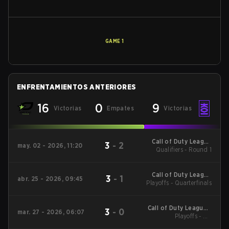
GAME
1
ENFRENTAMIENTOS ANTERIORES
16
0
9
Victorias
Empates
Victorias
Call of Duty League
3
-
2
may. 02 - 2026, 11:20
Qualifiers - Round 1
Stage 3 Major
Qualifiers
Call of Duty League
3
-
1
abr. 25 - 2026, 09:45
Playoffs - Quarterfinals
Stage 3 Minor
Call of Duty League -
3
-
0
mar. 27 - 2026, 06:07
Call of Duty League
Playoffs - UB
Quarterfinals
Major 2