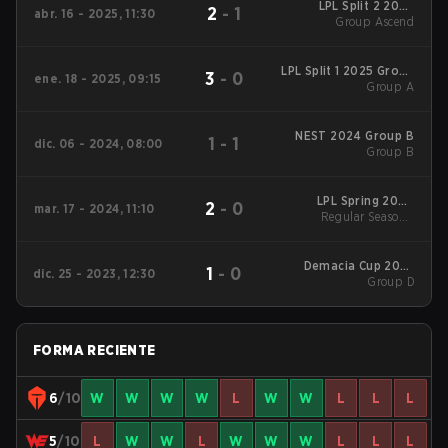
LPL Split 2 2025
2
-
1
abr. 16 - 2025, 11:30
Group Ascend
Group Ascend
LPL Split 1 2025 Group
3
-
0
ene. 18 - 2025, 09:15
Group A
A
NEST 2024 Group B
1
-
1
dic. 06 - 2024, 08:00
Group B
LPL Spring 2024
2
-
0
mar. 17 - 2024, 11:10
Regular Season
Regular Season -
Regular Season
Demacia Cup 2023
1
-
0
dic. 25 - 2023, 12:30
Group D
Group D
FORMA RECIENTE
6
/10
W
W
W
W
L
W
W
L
L
L
5
/10
L
W
W
L
W
W
W
L
L
L