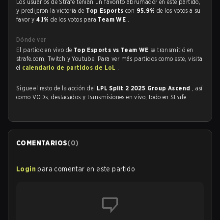
Los usuarios de Strafe tenían un favorito abrumador en este partido,
y predijeron la victoria de
Top Esports
con
95.9%
de los votos a su
favor y
4.1%
de los votos para
Team WE
.
Dónde ver
El partido en vivo de
Top Esports vs Team WE
se transmitió en
strafe.com, Twitch y Youtube. Para ver más partidos como este, visita
el
calendario de partidos de LoL
.
Sigue el resto de la acción del
LPL Split 2 2025 Group Ascend
, así
como VODs, destacados y transmisiones en vivo, todo en Strafe.
COMENTARIOS
(
0
)
Login
para comentar en este partido