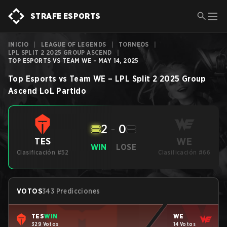
STRAFE ESPORTS
INICIO
|
LEAGUE OF LEGENDS
|
TORNEOS
|
LPL SPLIT 2 2025 GROUP ASCEND
|
TOP ESPORTS VS TEAM WE - MAY 14, 2025
Top Esports
vs
Team WE
–
LPL Split 2 2025 Group
Ascend
LoL
Partido
2
-
0
WE
TES
WIN
LOSE
Clasificación #52
Clasificación #66
VOTOS
343 Predicciones
TES
WIN
WE
329 Votos
14 Votos