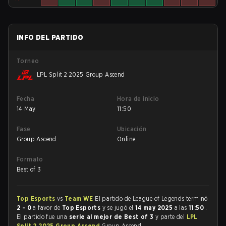
INFO DEL PARTIDO
Torneo
LPL Split 2 2025 Group Ascend
Fecha
Hora de inicio
14 May
11:50
Fase
Ubicación
Group Ascend
Online
Formato
Best of 3
Top Esports
vs
Team WE
El partido de League of Legends terminó
2 - 0
a favor de
Top Esports
y se jugó el
14 may 2025
a las
11:50
.
El partido fue una
serie al mejor de Best of 3
y parte del
LPL
Split 2 2025 Group Ascend
Group Ascend.