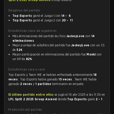
Desglose del partido
Top Esports
ganó el Juego 1 con
14 - 6
Top Esports
ganó el Juego 2 con
20 - 11
Estadísticas clave de jugadores
Más eliminaciones del partido las hizo
JackeyLove
con
14
eliminaciones
.
Mejor puntaje de súbditos del partido fue
JackeyLove
con un CS
de
524
.
Mayor participación en eliminaciones del partido fue
Monki
con
un KP de
82%
.
Estadísticas cara a cara
Top Esports y Team WE se habían enfrentado anteriormente
18
veces
. Top Esports había ganado
15 veces
, Team WE había
ganado
2 veces
y
1 partidos
terminaron en empate.
El último partido entre ellos
se jugó el 16 abr 2025 a las 11:30 en
LPL Split 2 2025 Group Ascend
donde
Top Esports
ganó
2 - 1
.
Predicción del partido