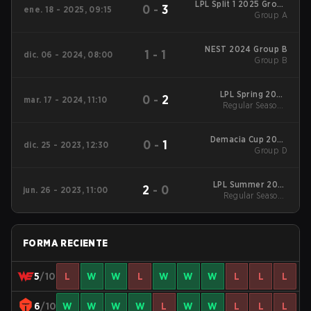
LPL Split 1 2025 Group
0
-
3
ene. 18 - 2025, 09:15
Group A
A
NEST 2024 Group B
1
-
1
dic. 06 - 2024, 08:00
Group B
LPL Spring 2024
0
-
2
mar. 17 - 2024, 11:10
Regular Season
Regular Season -
Regular Season
Demacia Cup 2023
0
-
1
dic. 25 - 2023, 12:30
Group D
Group D
LPL Summer 2023
2
-
0
jun. 26 - 2023, 11:00
Regular Season
Regular Season -
Regular Season
FORMA RECIENTE
5
/10
L
W
W
L
W
W
W
L
L
L
6
/10
W
W
W
W
L
W
W
L
L
L