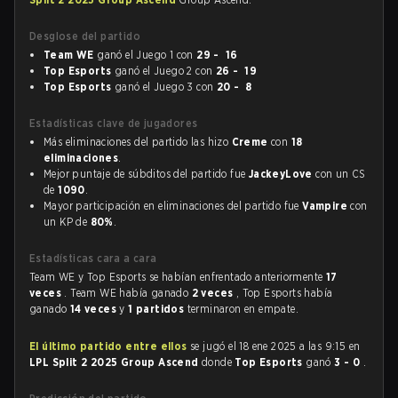
Desglose del partido
Team WE
ganó el Juego 1 con
29 - 16
Top Esports
ganó el Juego 2 con
26 - 19
Top Esports
ganó el Juego 3 con
20 - 8
Estadísticas clave de jugadores
Más eliminaciones del partido las hizo
Creme
con
18
eliminaciones
.
Mejor puntaje de súbditos del partido fue
JackeyLove
con un CS
de
1090
.
Mayor participación en eliminaciones del partido fue
Vampire
con
un KP de
80%
.
Estadísticas cara a cara
Team WE y Top Esports se habían enfrentado anteriormente
17
veces
. Team WE había ganado
2 veces
, Top Esports había
ganado
14 veces
y
1 partidos
terminaron en empate.
El último partido entre ellos
se jugó el 18 ene 2025 a las 9:15 en
LPL Split 2 2025 Group Ascend
donde
Top Esports
ganó
3 - 0
.