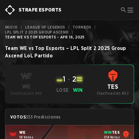
STRAFE ESPORTS
INICIO
|
LEAGUE OF LEGENDS
|
TORNEOS
|
LPL SPLIT 2 2025 GROUP ASCEND
|
TEAM WE VS TOP ESPORTS - APR 16, 2025
Team WE
vs
Top Esports
–
LPL Split 2 2025 Group
Ascend
LoL
Partido
1
-
2
TES
WE
LOSE
WIN
Clasificación #66
Clasificación #52
VOTOS
333 Predicciones
WE
WIN
TES
19 Votos
314 Votos