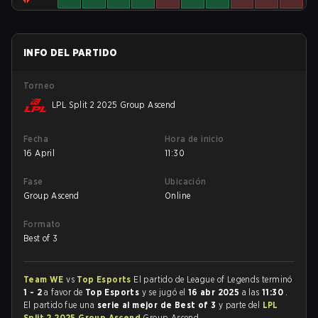
INFO DEL PARTIDO
Torneo
LPL Split 2 2025 Group Ascend
Fecha
Hora de inicio
16 April
11:30
Fase
Ubicación
Group Ascend
Online
Formato
Best of 3
Team WE
vs
Top Esports
El partido de League of Legends terminó
1 - 2
a favor de
Top Esports
y se jugó el
16 abr 2025
a las
11:30
.
El partido fue una
serie al mejor de Best of 3
y parte del
LPL
Split 2 2025 Group Ascend
Group Ascend.