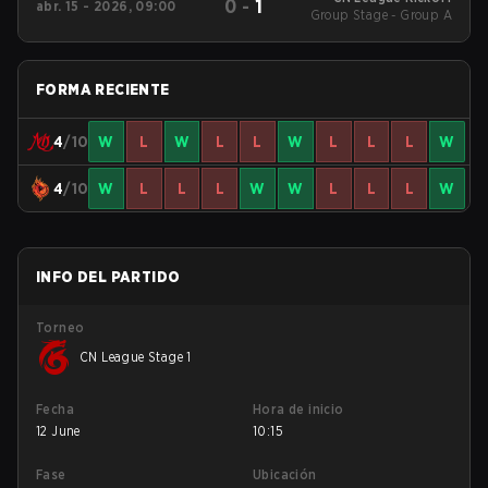
0
-
1
abr. 15 - 2026, 09:00
Group Stage - Group A
FORMA RECIENTE
4
/10
W
L
W
L
L
W
L
L
L
W
4
/10
W
L
L
L
W
W
L
L
L
W
INFO DEL PARTIDO
Torneo
CN League Stage 1
Fecha
Hora de inicio
12 June
10:15
Fase
Ubicación