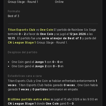
Group Stage - Round 1
Online
Formato
Best of 3
Titan Esports Club
vs
One Coin
El partido de Rainbow Six Siege
terminó
0 - 2
a favor de
One Coin
y se jugó el
12 jun 2026
a las
10:15
. El partido fue una
serie al mejor de Best of 3
y parte del
CN League Stage 1
Group Stage - Round 1.
Desglose del partido
One Coin ganó el
Juego 1
con
0 - 0
en
One Coin ganó el
Juego 2
con
0 - 0
en
Estadísticas cara a cara
Titan Esports Club y One Coin se habían enfrentado anteriormente
1
veces
. Titan Esports Club había ganado
0 veces
, One Coin había
ganado
1 veces
y
0 partidos
terminaron en empate.
El último partido entre ellos
se jugó el 15 abr 2026 a las 9:00 en
CN League Stage 1
donde
One Coin
ganó
1 - 0
.