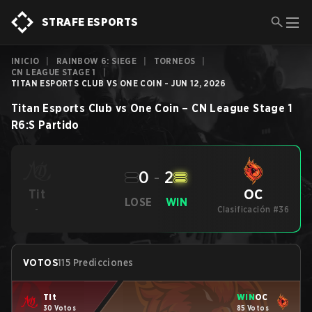
STRAFE ESPORTS
INICIO
|
RAINBOW 6: SIEGE
|
TORNEOS
|
CN LEAGUE STAGE 1
|
TITAN ESPORTS CLUB VS ONE COIN - JUN 12, 2026
Titan Esports Club
vs
One Coin
–
CN League Stage 1
R6:S
Partido
0
-
2
OC
Tit
LOSE
WIN
-
Clasificación #36
VOTOS
115 Predicciones
Tit
WIN
OC
30 Votos
85 Votos