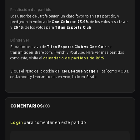
Predicción del partido
Los usuarios de Strafe tenían un claro favorito en este partido, y
predijeron la victoria de
One Coin
con
73.9%
de los votos a su favor
y
26.1%
de los votos para
Titan Esports Club
.
Dónde ver
El partido en vivo de
Titan Esports Club vs One Coin
se
transmitió en strafe.com, Twitch y Youtube. Para ver más partidos
como este, visita el
calendario de partidos de R6:S
.
Sigue el resto de la acción del
CN League Stage 1
, así como VODs,
destacados y transmisiones en vivo, todo en Strafe.
COMENTARIOS
(
0
)
Login
para comentar en este partido