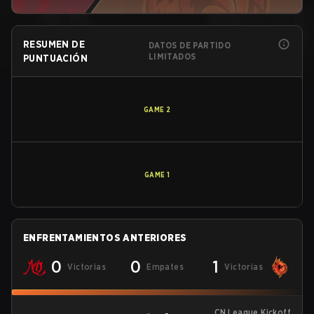
RESUMEN DE
DATOS DE PARTIDO
LIMITADOS
PUNTUACIÓN
GAME
2
GAME
1
ENFRENTAMIENTOS ANTERIORES
0
0
1
Victorias
Empates
Victorias
CN League Kickoff