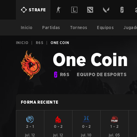
STRAFE
Inicio
Partidas
Torneos
Equipos
Jugad
INICIO
|
R6S
|
ONE COIN
One Coin
R6S
EQUIPO DE ESPORTS
FORMA RECIENTE
2
-
1
0
-
2
0
-
2
1
-
2
jul. 12
jul. 12
jul. 10
jul. 05