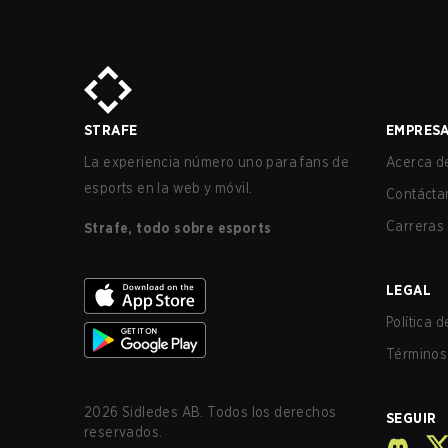
STRAFE
EMPRES
La experiencia número uno para fans de
Acerca de
esports en la web y móvil.
Contácta
Carreras
Strafe, todo sobre esports
LEGAL
Política 
Términos 
2026
Sidledes AB. Todos los derechos
SEGUIR
reservados.