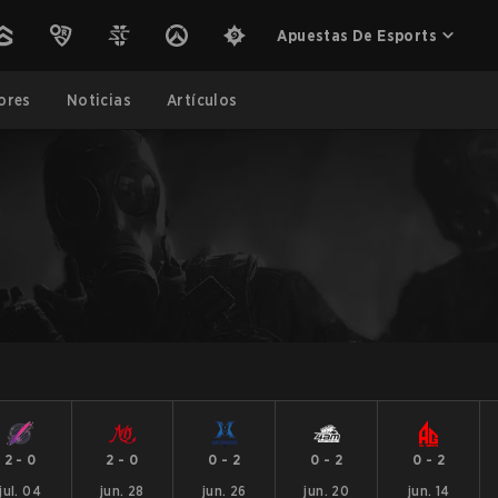
Apuestas De Esports
ores
Noticias
Artículos
2
-
0
2
-
0
0
-
2
0
-
2
0
-
2
jul. 04
jun. 28
jun. 26
jun. 20
jun. 14