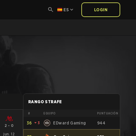
ES
LOGIN
RANGO STRAFE
#
EQUIPO
PUNTUACIÓN
36
⏷
3
EDward Gaming
944
2
-
0
jun. 12