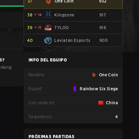
37
One Coin
932
38
⏷
14
Kingzone
917
39
⏷
11
TYLOO
916
40
Leviatán Esports
900
S
?
INFO DEL EQUIPO
anking
Nombre
One Coin
Esport
Rainbow Six Siege
Con sede en
China
Seguidores
4
PRÓXIMAS PARTIDAS