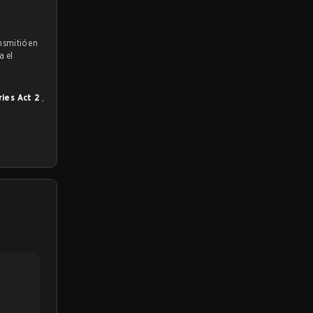
nsmitió en
a el
ries Act 2
,