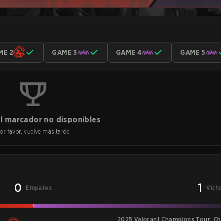
ME 2
GAME 3
GAME 4
GAME 5
l marcador no disponibles
or favor, vuelve más tarde
0
1
Empates
Vict
2025 Valorant Champions Tour: Ch