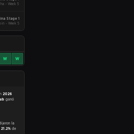
ha - Week 5
na Stage 1
in - Week 5
W
W
en
2026
lub
ganó
y
21.2%
de