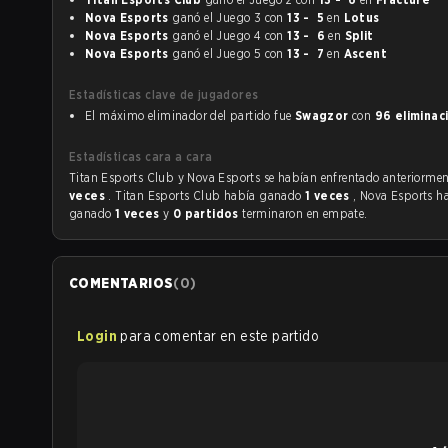
Nova Esports
ganó el Juego 3 con
13 - 5
en
Lotus
Nova Esports
ganó el Juego 4 con
13 - 6
en
Split
Nova Esports
ganó el Juego 5 con
13 - 7
en
Ascent
Estadísticas clave de jugadores
El máximo eliminador del partido fue
Swagzor
con
96 eliminac
Estadísticas cara a cara
Titan Esports Club y Nova Esports se habían enfrentado anteri
veces
. Titan Esports Club había ganado
1 veces
, Nova Esports h
ganado
1 veces
y
0 partidos
terminaron en empate.
COMENTARIOS
(
0
)
Login
para comentar en este partido