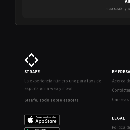
Aú
¡Inicia sesión y
STRAFE
EMPRES
La experiencia número uno para fans de
Acerca de
esports en la web y móvil.
Contácta
Carreras
Strafe, todo sobre esports
LEGAL
Política 