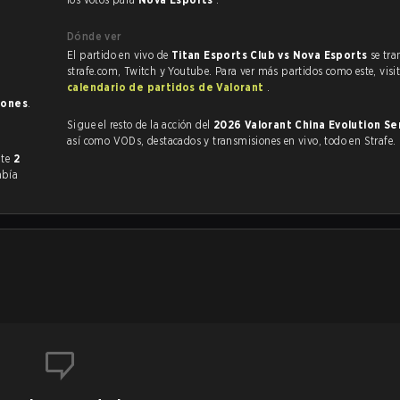
Dónde ver
El partido en vivo de
Titan Esports Club vs Nova Esports
se tra
strafe.com, Twitch y Youtube. Para ver más partidos como este, visit
calendario de partidos de Valorant
.
iones
.
Sigue el resto de la acción del
2026 Valorant China Evolution Se
así como VODs, destacados y transmisiones en vivo, todo en Strafe.
ormente
2
abía