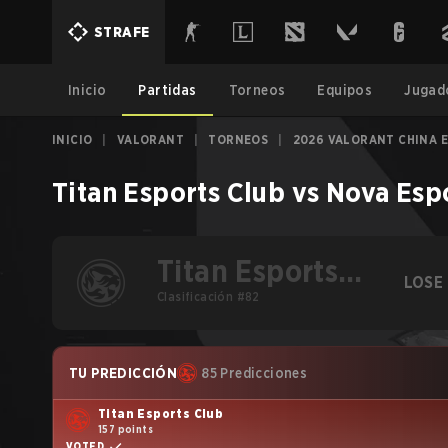
STRAFE
Inicio
Partidas
Torneos
Equipos
Jugad
INICIO
|
VALORANT
|
TORNEOS
|
2026 VALORANT CHINA E
Titan Esports Club
vs
Nova Esp
Titan Esports
LOSE
Club
Clasificación #82
TU PREDICCIÓN
85 Predicciones
Titan Esports Club
157 points
VOTED