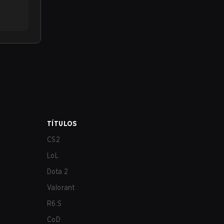
TÍTULOS
CS2
LoL
Dota 2
Valorant
R6:S
CoD