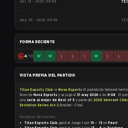
abr. 13 - 2025, 09:03
TE
may. 05 - 2024, 09:05
TE
FORMA RECIENTE
4
/10
W
W
L
L
L
W
L
L
VISTA PREVIA DEL PARTIDO
Titan Esports Club
vs
Nova Esports
El partido de Valoran
favor de
Nova Esports
y se jugó el
31 may 2026
a las
9:08
. El pa
una
serie al mejor de Best of 5
y parte del
2026 Valorant Chin
Evolution Series Act 2
Bracket - Final.
Desglose del partido
Titan Esports Club
ganó el Juego 1 con
15 - 13
en
Pearl
Titan Esports Club
ganó el Juego 2 con
13 - 6
en
Fracture