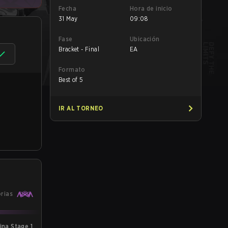
Fecha
Hora de inicio
31 May
09:08
Fase
Ubicación
Bracket - Final
EA
Formato
Best of 5
IR AL TORNEO
orias
ina Stage 1