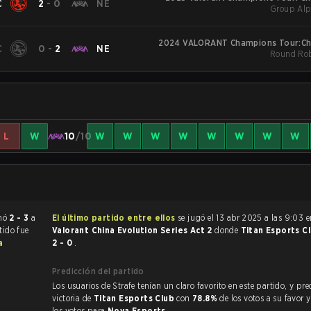
C
2
-
0
NE
Group Alp
2024 VALORANT Champions Tour:Chi
C
0
-
2
NE
Round Rob
L
W
10
/10
W
W
W
W
W
W
W
W
t terminó
2 - 3
a
El último partido entre ellos
se jugó el 13 abr 2025 a las 9:03 
rtido fue
Valorant China Evolution Series Act 2
donde
Titan Esports C
a
2 - 0
.
Predicción del partido
Los usuarios de Strafe tenían un claro favorito en este partido, y predijeron la
victoria de
Titan Esports Club
con
78.8%
de los votos a su favor 
los votos para
Nova Esports
.