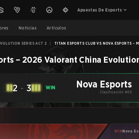
Apuestas De Esports
ores
Noticias
Artículos
VOLUTION SERIES ACT 2
|
TITAN ESPORTS CLUB VS NOVA ESPORTS - M
orts
–
2026 Valorant China Evolution
Nova Esports
2
-
3
WIN
Clasificación #65
WIN
Nova Es