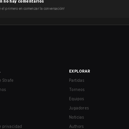
n no hay comentarios
 sé el primero en comenzar la conversación!
A
EXPLORAR
 Strafe
Partidas
nos
Torneos
Equipos
Jugadores
Noticias
de privacidad
Authors