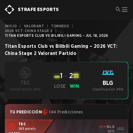
STRAFE ESPORTS
INICIO
|
VALORANT
|
TORNEOS
|
2026 VCT: CHINA STAGE 2
|
TITAN ESPORTS CLUB VS BILIBILI GAMING - JUL 18, 2026
Titan Esports Club
vs
Bilibili Gaming
–
2026 VCT:
China Stage 2
Valorant
Partido
1
-
2
BLG
TEC
LOSE
WIN
Clasificación #116
Clasificación #88
TU PREDICCIÓN
144 Predicciones
TEC
WIN
BLG
265 points
86%