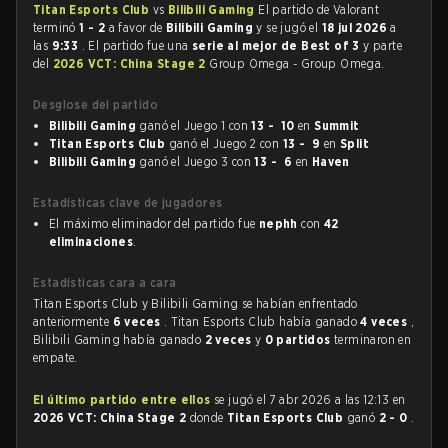
Titan Esports Club
vs
Bilibili Gaming
El partido de Valorant
terminó
1 - 2
a favor de
Bilibili Gaming
y se jugó el
18 jul 2026
a
las
9:33
. El partido fue una
serie al mejor de Best of 3
y parte
del
2026 VCT: China Stage 2
Group Omega - Group Omega.
Desglose del partido
Bilibili Gaming
ganó el Juego 1 con
13 - 10
en
Summit
Titan Esports Club
ganó el Juego 2 con
13 - 9
en
Split
Bilibili Gaming
ganó el Juego 3 con
13 - 6
en
Haven
Estadísticas clave de jugadores
El máximo eliminador del partido fue
nephh
con
42
eliminaciones
.
Estadísticas cara a cara
Titan Esports Club y Bilibili Gaming se habían enfrentado
anteriormente
6 veces
. Titan Esports Club había ganado
4 veces
,
Bilibili Gaming había ganado
2 veces
y
0 partidos
terminaron en
empate.
El último partido entre ellos
se jugó el 7 abr 2026 a las 12:13 en
2026 VCT: China Stage 2
donde
Titan Esports Club
ganó
2 - 0
.