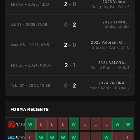
2026 Valorant
2
-
0
abr. 07 - 2026, 12:13
Group Alpha - Week 2
Champions Tour:
China Stage 1
2025 Valorant
0
-
2
jul. 23 - 2025, 11:06
Champions Tour:
Alpha - Alpha
China Stage 2
2025 Valorant China
2
-
0
may. 08 - 2025, 08:51
Evolution Series Act-
Bracket - Round of 16
2
2024 VALORANT
2
-
1
abr. 26 - 2024, 09:03
Round Robin - Week 4
Champions
Tour:China Stage 1
2024 VALORANT
0
-
2
feb. 27 - 2024, 10:36
Round Robin - Round 2
Champions Tour:
China KICK-OFF
FORMA RECIENTE
4
/10
W
L
L
L
W
L
L
L
W
W
5
/10
L
W
W
W
W
L
L
W
L
L