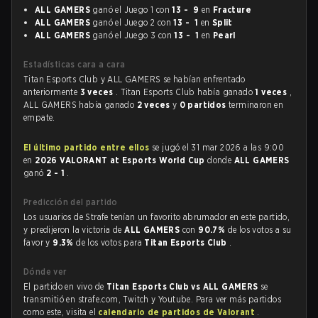
ALL GAMERS
ganó el Juego 1 con
13 - 9
en
Fracture
ALL GAMERS
ganó el Juego 2 con
13 - 1
en
Split
ALL GAMERS
ganó el Juego 3 con
13 - 1
en
Pearl
Estadísticas cara a cara
Titan Esports Club y ALL GAMERS se habían enfrentado
anteriormente
3 veces
. Titan Esports Club había ganado
1 veces
,
ALL GAMERS había ganado
2 veces
y
0 partidos
terminaron en
empate.
El último partido entre ellos
se jugó el 31 mar 2026 a las 9:00
en
2026 VALORANT at Esports World Cup
donde
ALL GAMERS
ganó
2 - 1
.
Predicción del partido
Los usuarios de Strafe tenían un favorito abrumador en este partido,
y predijeron la victoria de
ALL GAMERS
con
90.7%
de los votos a su
favor y
9.3%
de los votos para
Titan Esports Club
.
Dónde ver
El partido en vivo de
Titan Esports Club vs ALL GAMERS
se
transmitió en strafe.com, Twitch y Youtube. Para ver más partidos
como este, visita el
calendario de partidos de Valorant
.