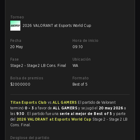
Torneo
2026 VALORANT at Esports World Cup
Fecha
Hora de inicio
20 May
09:10
Fase
Ubicación
Stage 2 - Stage 2 LB Cons. Final
WA
Bolsa de premios
Formato
$
2000000
Best of 5
Titan Esports Club
vs
ALL GAMERS
El partido de Valorant
terminó
0 - 3
a favor de
ALL GAMERS
y se jugó el
20 may 2026
a
las
9:10
. El partido fue una
serie al mejor de Best of 5
y parte
del
2026 VALORANT at Esports World Cup
Stage 2 - Stage 2 LB
Cons. Final.
Desglose del partido