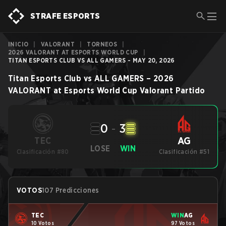
STRAFE ESPORTS
INICIO
|
VALORANT
|
TORNEOS
|
2026 VALORANT AT ESPORTS WORLD CUP
|
TITAN ESPORTS CLUB VS ALL GAMERS - MAY 20, 2026
Titan Esports Club
vs
ALL GAMERS
–
2026
VALORANT at Esports World Cup
Valorant
Partido
0
-
3
AG
TEC
LOSE
WIN
Clasificación #80
Clasificación #51
VOTOS
107 Predicciones
TEC
WIN
AG
10 Votos
97 Votos