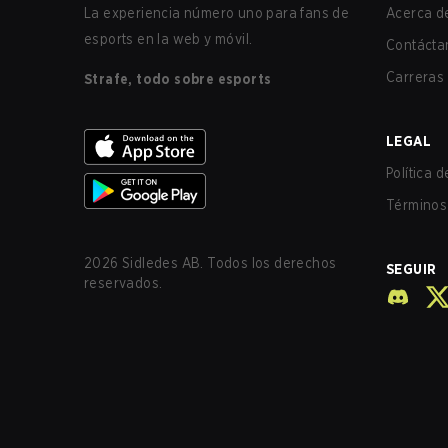
La experiencia número uno para fans de
Acerca de
esports en la web y móvil.
Contácta
Carreras
Strafe, todo sobre esports
LEGAL
Política 
Términos 
2026
Sidledes AB. Todos los derechos
SEGUIR
reservados.