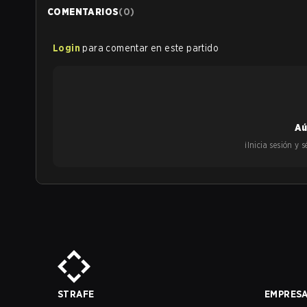
COMENTARIOS
(
0
)
Login
para comentar en este partido
Aú
¡Inicia sesión y
STRAFE
EMPRES