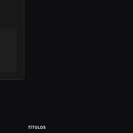
TÍTULOS