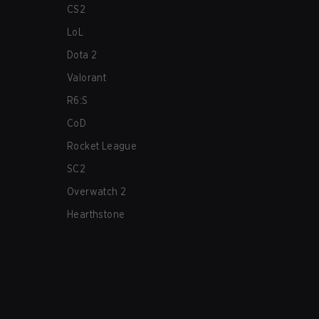
CS2
LoL
Dota 2
Valorant
R6:S
CoD
Rocket League
SC2
Overwatch 2
Hearthstone