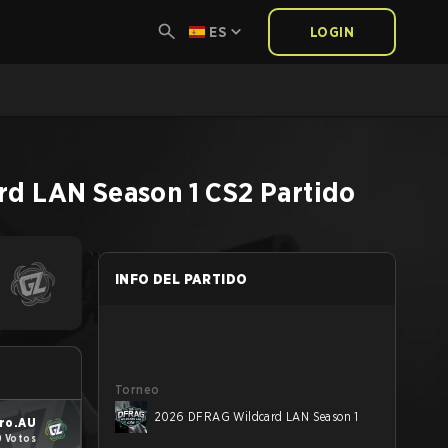
ES
LOGIN
d LAN Season 1
CS2
Partido
INFO DEL PARTIDO
Torneo
2026 DFRAG Wildcard LAN Season 1
ro.AU
0 Votos