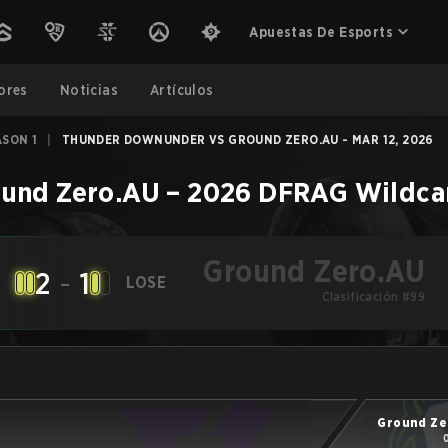
Apuestas De Esports
ores
Noticias
Artículos
ASON 1
|
THUNDER DOWNUNDER VS GROUND ZERO.AU - MAR 12, 2026
und Zero.AU
–
2026 DFRAG Wildcar
Ground Zero.AU
2
-
1
LOSE
Clasificación #99
Ground Ze