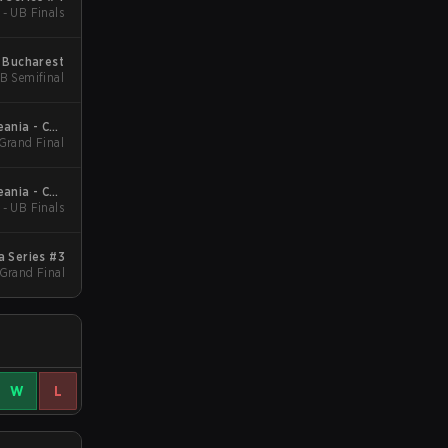
 - UB Finals
 Bucharest
UB Semifinal
eania - Cup
 Grand Final
#1
eania - Cup
 - UB Finals
#1
 Series #3
 Grand Final
W
L