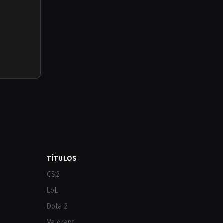
TÍTULOS
CS2
LoL
Dota 2
Valorant