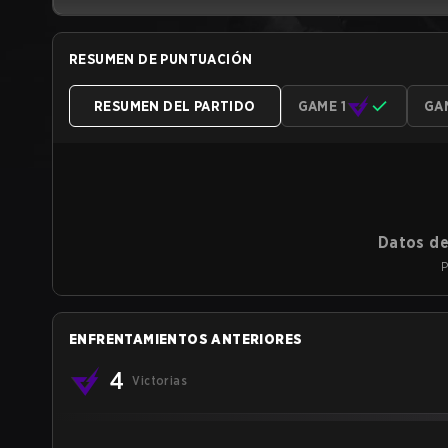
RESUMEN DE PUNTUACIÓN
RESUMEN DEL PARTIDO
GAME 1
GA
Datos de
P
ENFRENTAMIENTOS ANTERIORES
4
Victorias