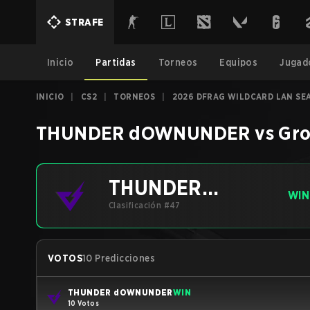
STRAFE
Inicio
Partidas
Torneos
Equipos
Jugad
INICIO
|
CS2
|
TORNEOS
|
2026 DFRAG WILDCARD LAN SE
THUNDER dOWNUNDER
vs
Gro
THUNDER
WIN
dOWNUNDER
Clasificación #47
VOTOS
10 Predicciones
THUNDER dOWNUNDER
WIN
10 Votos