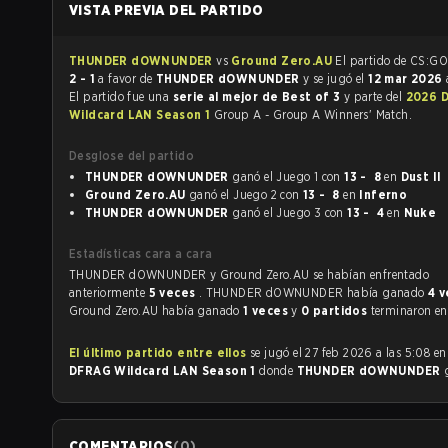
VISTA PREVIA DEL PARTIDO
THUNDER dOWNUNDER
vs
Ground Zero.AU
2 - 1
a favor de
THUNDER dOWNUNDER
y se jugó el
12 mar 2026
El partido fue una
serie al mejor de Best of 3
y parte del
2026 
Wildcard LAN Season 1
Group A - Group A Winners' Match.
Desglose del partido
THUNDER dOWNUNDER
ganó el Juego 1 con
13 - 8
en
Dust II
Ground Zero.AU
ganó el Juego 2 con
13 - 8
en
Inferno
THUNDER dOWNUNDER
ganó el Juego 3 con
13 - 4
en
Nuke
Estadísticas cara a cara
THUNDER dOWNUNDER y Ground Zero.AU se habían enfrentado
anteriormente
5 veces
. THUNDER dOWNUNDER había ganado
4 
Ground Zero.AU había ganado
1 veces
y
0 partidos
terminaron e
El último partido entre ellos
se jugó el 27 feb 2026 a las 5:08 e
DFRAG Wildcard LAN Season 1
donde
THUNDER dOWNUNDER
COMENTARIOS
(
0
)