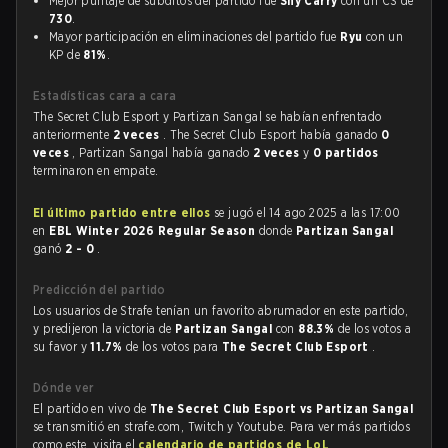
Mejor puntaje de súbditos del partido fue
Shy Carry
con un CS de
730
.
Mayor participación en eliminaciones del partido fue
Ryu
con un
KP de
81%
.
Estadísticas cara a cara
The Secret Club Esport y Partizan Sangal se habían enfrentado
anteriormente
2 veces
. The Secret Club Esport había ganado
0
veces
, Partizan Sangal había ganado
2 veces
y
0 partidos
terminaron en empate.
El último partido entre ellos
se jugó el 14 ago 2025 a las 17:00
en
EBL Winter 2026 Regular Season
donde
Partizan Sangal
ganó
2 - 0
.
Predicción del partido
Los usuarios de Strafe tenían un favorito abrumador en este partido,
y predijeron la victoria de
Partizan Sangal
con
88.3%
de los votos a
su favor y
11.7%
de los votos para
The Secret Club Esport
.
Dónde ver
El partido en vivo de
The Secret Club Esport vs Partizan Sangal
se transmitió en strafe.com, Twitch y Youtube. Para ver más partidos
como este, visita el
calendario de partidos de LoL
.