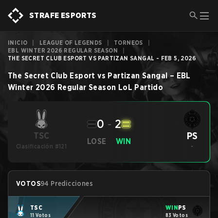
STRAFE ESPORTS
INICIO
|
LEAGUE OF LEGENDS
|
TORNEOS
|
EBL WINTER 2026 REGULAR SEASON
|
THE SECRET CLUB ESPORT VS PARTIZAN SANGAL - FEB 5, 2026
The Secret Club Esport
vs
Partizan Sangal
–
EBL
Winter 2026 Regular Season
LoL
Partido
0
-
2
PS
TSC
LOSE
WIN
Clasificación #121
-
VOTOS
94 Predicciones
TSC
WIN
PS
11 Votos
83 Votos