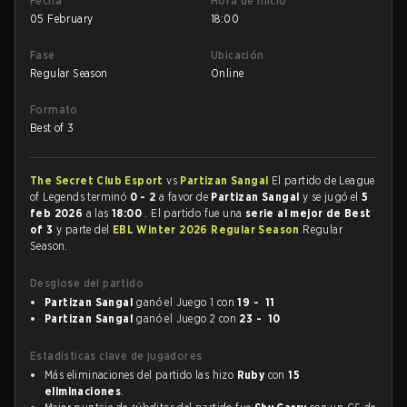
Fecha
Hora de inicio
05 February
18:00
Fase
Ubicación
Regular Season
Online
Formato
Best of 3
The Secret Club Esport
vs
Partizan Sangal
El partido de League
of Legends terminó
0 - 2
a favor de
Partizan Sangal
y se jugó el
5
feb 2026
a las
18:00
. El partido fue una
serie al mejor de Best
of 3
y parte del
EBL Winter 2026 Regular Season
Regular
Season.
Desglose del partido
Partizan Sangal
ganó el Juego 1 con
19 - 11
Partizan Sangal
ganó el Juego 2 con
23 - 10
Estadísticas clave de jugadores
Más eliminaciones del partido las hizo
Ruby
con
15
eliminaciones
.