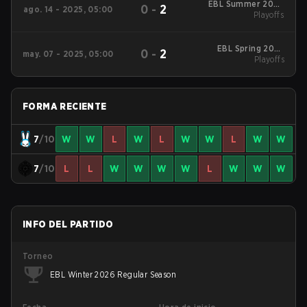
EBL Summer 2025
0
-
2
ago. 14 - 2025, 05:00
Playoffs
Playoffs
EBL Spring 2025
0
-
2
may. 07 - 2025, 05:00
Playoffs
Playoffs
FORMA RECIENTE
7
/10
W
W
L
W
L
W
W
L
W
W
7
/10
L
L
W
W
W
W
L
W
W
W
INFO DEL PARTIDO
Torneo
EBL Winter 2026 Regular Season