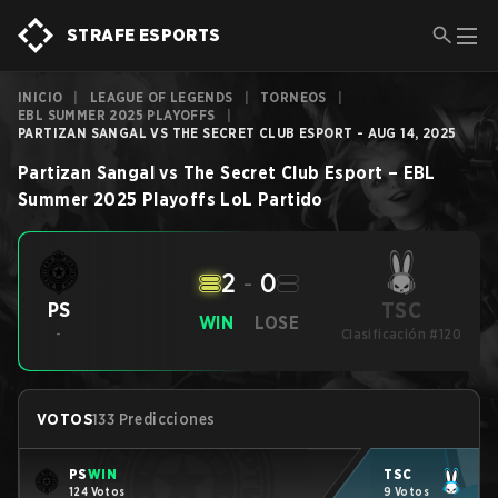
STRAFE ESPORTS
INICIO
|
LEAGUE OF LEGENDS
|
TORNEOS
|
EBL SUMMER 2025 PLAYOFFS
|
PARTIZAN SANGAL VS THE SECRET CLUB ESPORT - AUG 14, 2025
Partizan Sangal
vs
The Secret Club Esport
–
EBL
Summer 2025 Playoffs
LoL
Partido
2
-
0
TSC
PS
WIN
LOSE
-
Clasificación #120
VOTOS
133 Predicciones
PS
WIN
TSC
124 Votos
9 Votos