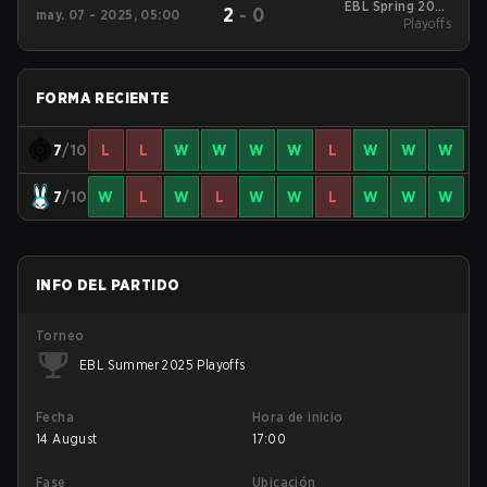
EBL Spring 2025
2
-
0
may. 07 - 2025, 05:00
Playoffs
Playoffs
FORMA RECIENTE
7
/10
L
L
W
W
W
W
L
W
W
W
7
/10
W
L
W
L
W
W
L
W
W
W
INFO DEL PARTIDO
Torneo
EBL Summer 2025 Playoffs
Fecha
Hora de inicio
14 August
17:00
Fase
Ubicación