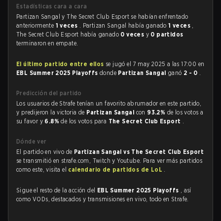
Estadísticas cara a cara
Partizan Sangal y The Secret Club Esport se habían enfrentado
anteriormente
1 veces
. Partizan Sangal había ganado
1 veces
,
The Secret Club Esport había ganado
0 veces
y
0 partidos
terminaron en empate.
El último partido entre ellos
se jugó el 7 may 2025 a las 17:00 en
EBL Summer 2025 Playoffs
donde
Partizan Sangal
ganó
2 - 0
.
Predicción del partido
Los usuarios de Strafe tenían un favorito abrumador en este partido,
y predijeron la victoria de
Partizan Sangal
con
93.2%
de los votos a
su favor y
6.8%
de los votos para
The Secret Club Esport
.
Dónde ver
El partido en vivo de
Partizan Sangal vs The Secret Club Esport
se transmitió en strafe.com, Twitch y Youtube. Para ver más partidos
como este, visita el
calendario de partidos de LoL
.
Sigue el resto de la acción del
EBL Summer 2025 Playoffs
, así
como VODs, destacados y transmisiones en vivo, todo en Strafe.