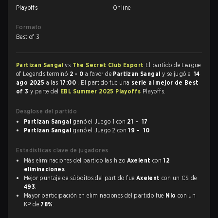
Playoffs
Online
Formato
Best of 3
Partizan Sangal
vs
The Secret Club Esport
El partido de League
of Legends terminó
2 - 0
a favor de
Partizan Sangal
y se jugó el
14
ago 2025
a las
17:00
. El partido fue una
serie al mejor de Best
of 3
y parte del
EBL Summer 2025 Playoffs
Playoffs.
Desglose del partido
Partizan Sangal
ganó el Juego 1 con
21 - 17
Partizan Sangal
ganó el Juego 2 con
19 - 10
Estadísticas clave de jugadores
Más eliminaciones del partido las hizo
Axelent
con
12
eliminaciones
.
Mejor puntaje de súbditos del partido fue
Axelent
con un CS de
493
.
Mayor participación en eliminaciones del partido fue
Nio
con un
KP de
78%
.