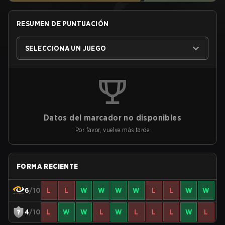
RESUMEN DE PUNTUACIÓN
SELECCIONA UN JUEGO
Datos del marcador no disponibles
Por favor, vuelve más tarde
FORMA RECIENTE
6
/10
L
L
W
W
W
W
L
L
W
W
4
/10
L
W
W
L
W
L
L
L
W
L