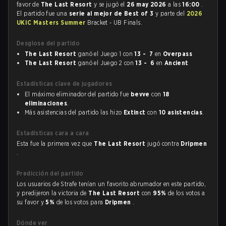
favor de
The Last Resort
y se jugó el
26 may 2026
a las
16:00
.
El partido fue una
serie al mejor de Best of 3
y parte del
2026
UKIC Masters Summer
Bracket - UB Finals.
Desglose del partido
The Last Resort
ganó el Juego 1 con
13 - 7
en
Overpass
The Last Resort
ganó el Juego 2 con
13 - 6
en
Ancient
Estadísticas clave de jugadores
El máximo eliminador del partido fue
bevve
con
18
eliminaciones
.
Más asistencias del partido las hizo
Extinct
con
10 asistencias
.
Estadísticas cara a cara
Esta fue la primera vez que
The Last Resort
jugó contra
Dripmen
.
Predicción del partido
Los usuarios de Strafe tenían un favorito abrumador en este partido,
y predijeron la victoria de
The Last Resort
con
95%
de los votos a
su favor y
5%
de los votos para
Dripmen
.
Dónde ver