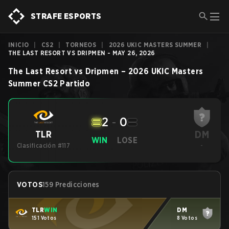
STRAFE ESPORTS
INICIO
|
CS2
|
TORNEOS
|
2026 UKIC MASTERS SUMMER
|
THE LAST RESORT VS DRIPMEN - MAY 26, 2026
The Last Resort
vs
Dripmen
–
2026 UKIC Masters
Summer
CS2
Partido
2
-
0
DM
TLR
WIN
LOSE
Clasificación #117
-
VOTOS
159 Predicciones
TLR
WIN
DM
151 Votos
8 Votos