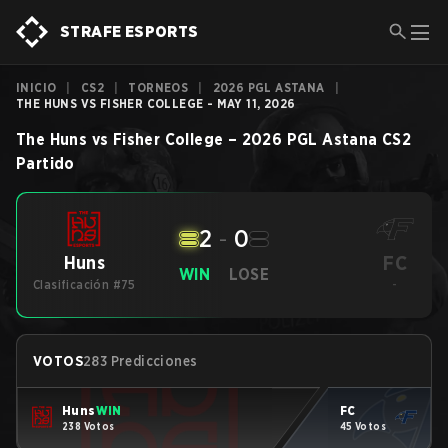
STRAFE ESPORTS
INICIO
|
CS2
|
TORNEOS
|
2026 PGL ASTANA
|
THE HUNS VS FISHER COLLEGE - MAY 11, 2026
The Huns
vs
Fisher College
–
2026 PGL Astana
CS2
Partido
2
-
0
FC
Huns
WIN
LOSE
Clasificación #75
-
VOTOS
283 Predicciones
Huns
WIN
FC
238 Votos
45 Votos