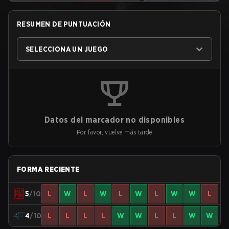
RESUMEN DE PUNTUACIÓN
SELECCIONA UN JUEGO
Datos del marcador no disponibles
Por favor, vuelve más tarde
FORMA RECIENTE
5
/10
L
W
L
W
L
W
L
W
W
L
4
/10
L
L
L
L
W
W
L
L
W
W