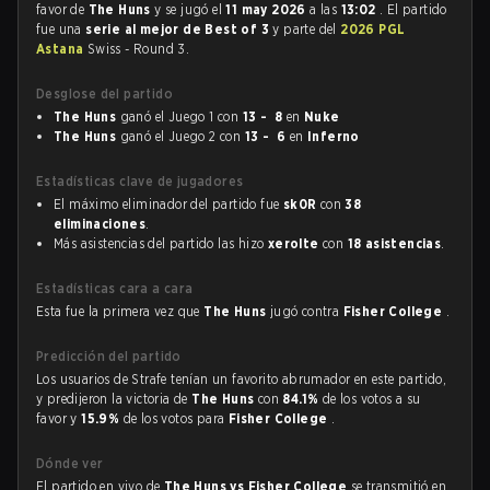
favor de
The Huns
y se jugó el
11 may 2026
a las
13:02
. El partido
fue una
serie al mejor de Best of 3
y parte del
2026 PGL
Astana
Swiss - Round 3.
Desglose del partido
The Huns
ganó el Juego 1 con
13 - 8
en
Nuke
The Huns
ganó el Juego 2 con
13 - 6
en
Inferno
Estadísticas clave de jugadores
El máximo eliminador del partido fue
sk0R
con
38
eliminaciones
.
Más asistencias del partido las hizo
xerolte
con
18 asistencias
.
Estadísticas cara a cara
Esta fue la primera vez que
The Huns
jugó contra
Fisher College
.
Predicción del partido
Los usuarios de Strafe tenían un favorito abrumador en este partido,
y predijeron la victoria de
The Huns
con
84.1%
de los votos a su
favor y
15.9%
de los votos para
Fisher College
.
Dónde ver
El partido en vivo de
The Huns vs Fisher College
se transmitió en