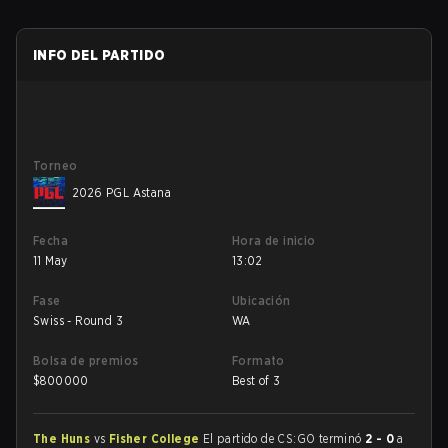
INFO DEL PARTIDO
Torneo
2026 PGL Astana
Fecha
Hora de inicio
11 May
13:02
Fase
Ubicación
Swiss - Round 3
WA
Bolsa de premios
Formato
$
800000
Best of 3
The Huns
vs
Fisher College
El partido de CS:GO terminó
2 - 0
a