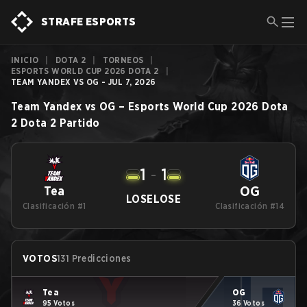
STRAFE ESPORTS
INICIO
|
DOTA 2
|
TORNEOS
|
ESPORTS WORLD CUP 2026 DOTA 2
|
TEAM YANDEX VS OG - JUL 7, 2026
Team Yandex
vs
OG
–
Esports World Cup 2026 Dota
2
Dota 2
Partido
1
-
1
OG
Tea
LOSE
LOSE
Clasificación #1
Clasificación #14
VOTOS
131 Predicciones
Tea
OG
95 Votos
36 Votos