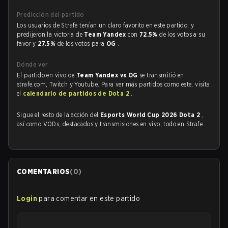
Predicción del partido
Los usuarios de Strafe tenían un claro favorito en este partido, y
predijeron la victoria de
Team Yandex
con
72.5%
de los votos a su
favor y
27.5%
de los votos para
OG
.
Dónde ver
El partido en vivo de
Team Yandex vs OG
se transmitió en
strafe.com, Twitch y Youtube. Para ver más partidos como este, visita
el
calendario de partidos de Dota 2
.
Sigue el resto de la acción del
Esports World Cup 2026 Dota 2
,
así como VODs, destacados y transmisiones en vivo, todo en Strafe.
COMENTARIOS
(
0
)
Login
para comentar en este partido