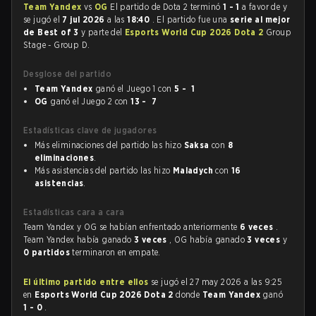
Team Yandex
vs
OG
El partido de Dota 2 terminó
1 - 1
a favor de
y
se jugó el
7 jul 2026
a las
18:40
. El partido fue una
serie al mejor
de Best of 3
y parte del
Esports World Cup 2026 Dota 2
Group
Stage - Group D.
Desglose del partido
Team Yandex
ganó el Juego 1 con
5 - 1
OG
ganó el Juego 2 con
13 - 7
Estadísticas clave de jugadores
Más eliminaciones del partido las hizo
Saksa
con
8
eliminaciones
.
Más asistencias del partido las hizo
Maladych
con
16
asistencias
.
Estadísticas cara a cara
Team Yandex y OG se habían enfrentado anteriormente
6 veces
.
Team Yandex había ganado
3 veces
, OG había ganado
3 veces
y
0 partidos
terminaron en empate.
El último partido entre ellos
se jugó el 27 may 2026 a las 9:25
en
Esports World Cup 2026 Dota 2
donde
Team Yandex
ganó
1 - 0
.