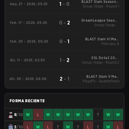
BLAST Slam Season 7
1
-
0
may. 27 - 2026, 09:25
Group Stage - Round 1
2026
DreamLeague Season
0
-
2
feb. 17 - 2026, 05:20
Group Stage 1 -
28
February 17
BLAST Slam VI Main
0
-
1
feb. 03 - 2026, 06:20
Tournament
February A
ESL Dota2 2025
1
-
2
dic. 11 - 2025, 02:30
DreamLeague Season
Group Stage - Round 2
27 Main Event
BLAST Slam V Main
2
-
1
dic. 05 - 2025, 06:00
Playoffs - Quarterfinals
Event
FORMA RECIENTE
8
/10
W
L
W
W
W
W
W
T
W
W
3
/10
L
W
L
T
W
T
L
T
W
L