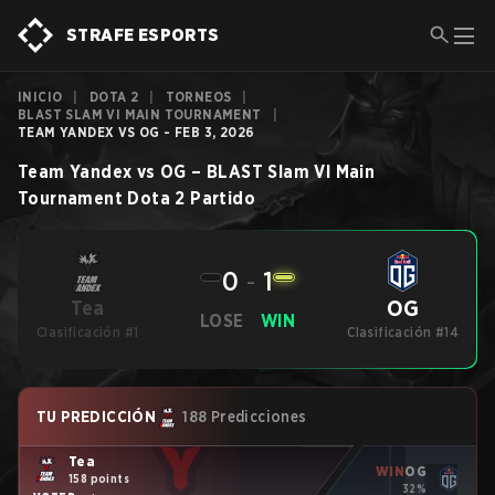
STRAFE ESPORTS
INICIO
|
DOTA 2
|
TORNEOS
|
BLAST SLAM VI MAIN TOURNAMENT
|
TEAM YANDEX VS OG - FEB 3, 2026
Team Yandex
vs
OG
–
BLAST Slam VI Main
Tournament
Dota 2
Partido
0
-
1
OG
Tea
LOSE
WIN
Clasificación #1
Clasificación #14
TU PREDICCIÓN
188 Predicciones
Tea
WIN
OG
158 points
32%