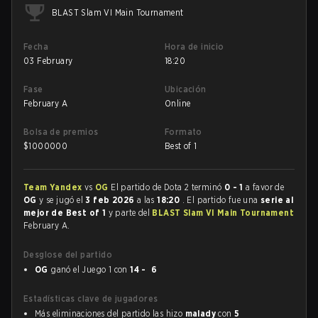
BLAST Slam VI Main Tournament
Fecha
Hora de inicio
03 February
18:20
Fase
Ubicación
February A
Online
Bolsa de premios
Formato
$
1000000
Best of 1
Team Yandex
vs
OG
El partido de Dota 2 terminó
0 - 1
a favor de
OG
y se jugó el
3 feb 2026
a las
18:20
. El partido fue una
serie al
mejor de Best of 1
y parte del
BLAST Slam VI Main Tournament
February A.
Desglose del partido
OG
ganó el Juego 1 con
14 - 6
Estadísticas clave de jugadores
Más eliminaciones del partido las hizo
malady
con
5