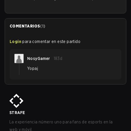
COMENTARIOS
(
1
)
Login
para comentar en este partido
NosyGamer
183d
Yopaj
STRAFE
La experiencia número uno para fans de esports en la
web y móvil.