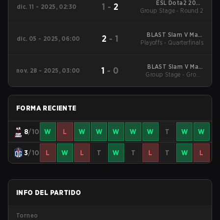
ESL Dota2 2025
1
-
2
dic. 11 - 2025, 02:30
DreamLeague Season
Group Stage - Round 2
27 Main Event
BLAST Slam V Main
2
-
1
dic. 05 - 2025, 06:00
Playoffs - Quarterfinals
Event
BLAST Slam V Main
1
-
0
nov. 28 - 2025, 03:00
Group Stage - Group
Event
Stage
FORMA RECIENTE
8
/10
W
L
W
W
W
W
W
T
W
W
3
/10
L
W
L
T
W
T
L
T
W
L
INFO DEL PARTIDO
Torneo