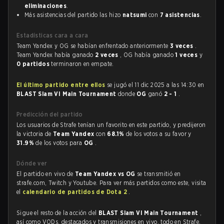
eliminaciones
.
Más asistencias del partido las hizo
natsumi
con
7 asistencias
.
Estadísticas cara a cara
Team Yandex y OG se habían enfrentado anteriormente
3 veces
.
Team Yandex había ganado
2 veces
, OG había ganado
1 veces
y
0 partidos
terminaron en empate.
El último partido entre ellos
se jugó el 11 dic 2025 a las 14:30 en
BLAST Slam VI Main Tournament
donde
OG
ganó
2 - 1
.
Predicción del partido
Los usuarios de Strafe tenían un favorito en este partido, y predijeron
la victoria de
Team Yandex
con
68.1%
de los votos a su favor y
31.9%
de los votos para
OG
.
Dónde ver
El partido en vivo de
Team Yandex vs OG
se transmitió en
strafe.com, Twitch y Youtube. Para ver más partidos como este, visita
el
calendario de partidos de Dota 2
.
Sigue el resto de la acción del
BLAST Slam VI Main Tournament
,
así como VODs, destacados y transmisiones en vivo, todo en Strafe.