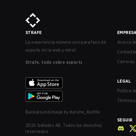
STRAFE
EMPRES
La experiencia número uno para fans de
Acerca de
esports en la web y móvil.
Contácta
Carreras
Strafe, todo sobre esports
LEGAL
Política 
Términos 
Background image by
Karuhe_KarlHe
SEGUIR
2026
Sidledes AB. Todos los derechos
reservados.