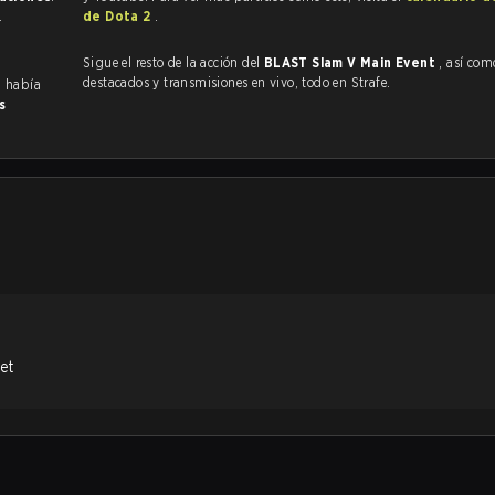
.
de Dota 2
.
Sigue el resto de la acción del
BLAST Slam V Main Event
, así como VO
destacados y transmisiones en vivo, todo en Strafe.
G había
s
et