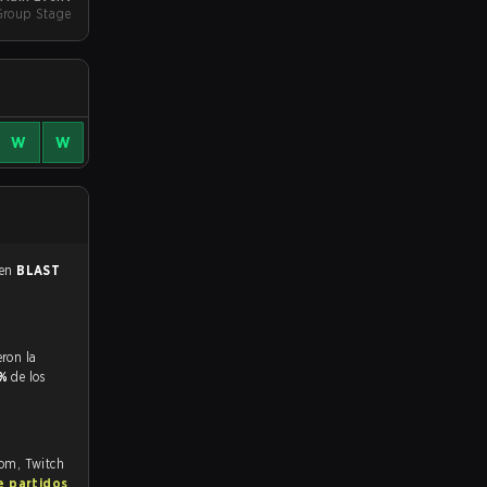
Group Stage
W
W
 en
BLAST
6%
de los
com, Twitch
e partidos