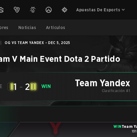
Apuestas De Esports
ores
Noticias
Artículos
|
OG VS TEAM YANDEX - DEC 5, 2025
am V Main Event
Dota 2
Partido
Team Yandex
1
-
2
E
WIN
Clasificación #1
WIN
Team Y
131