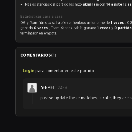
Más asistencias del partido las hizo
ukininam
con
14 asistencias
Estadísticas cara a cara
OG y Team Yandex se habían enfrentado anteriormente
1 veces
. O
ganado
0 veces
, Team Yandex había ganado
1 veces
y
0 partido
terminaron en empate.
COMENTARIOS
(
1
)
Login
para comentar en este partido
DthMtl
245d
please update these matches, strafe, they are s