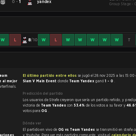
0
-
1
yandex
Group Stage - 
W
L
8
/10
W
L
W
W
W
W
W
T
eam
El último partido entre ellos
se jugó el 28 nov 2025 a las 15:00
e al mejor
Slam V Main Event
donde
Team Yandex
ganó
1 - 0
.
rterfinals.
Predicción del partido
Los usuarios de Strafe creyeron que sería un partido reñido, y predijeron la
victoria de
Team Yandex
con
53.4%
de los votos a su favor y
46.
votos para
OG
.
Dónde ver
El partido en vivo de
OG vs Team Yandex
se transmitió en strafe.
naciones
.
y Youtube. Para ver más partidos como este, visita el
calendario d