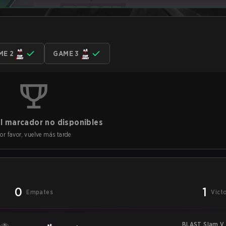
ME 2
GAME 3
l marcador no disponibles
or favor, vuelve más tarde
0
1
Empates
Vict
BLAST Slam V 