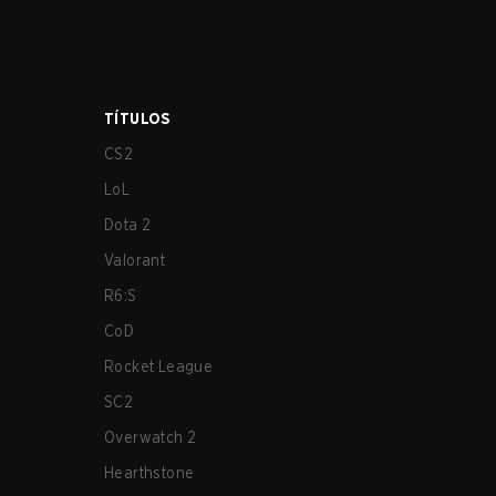
TÍTULOS
CS2
LoL
Dota 2
Valorant
R6:S
CoD
Rocket League
SC2
Overwatch 2
Hearthstone