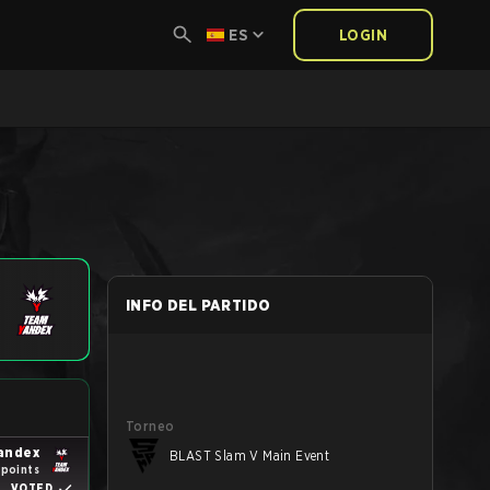
ES
LOGIN
INFO DEL PARTIDO
Torneo
andex
BLAST Slam V Main Event
 points
VOTED