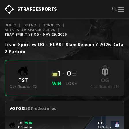
STRAFE ESPORTS
INICIO
|
DOTA 2
|
TORNEOS
|
BLAST SLAM SEASON 7 2026
|
TEAM SPIRIT VS OG - MAY 29, 2026
Team Spirit
vs
OG
–
BLAST Slam Season 7 2026
Dota
2
Partido
1
-
0
OG
TST
WIN
LOSE
Clasificación #2
Clasificación #14
VOTOS
158 Predicciones
TST
WIN
OG
133 Votos
25 Votos