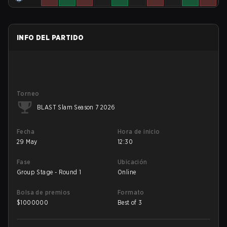
INFO DEL PARTIDO
Torneo
BLAST Slam Season 7 2026
Fecha
Hora de inicio
29 May
12:30
Fase
Ubicación
Group Stage - Round 1
Online
Bolsa de premios
Formato
$
1000000
Best of 3