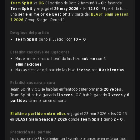
Team Spirit
vs
OG
El partido de Dota 2 terminó
1 - 0
a favor de
Team Spirit
y se jugó el
29 may 2026
a las
12:30
. El partido fue
una
serie al mejor de Best of 3
y parte del
BLAST Slam Season
7 2026
Group Stage - Round 1.
Desglose del partido
Team Spirit
ganó el Juego 1 con
10 - 0
Estadísticas clave de jugadores
Más eliminaciones del partido las hizo
not me
con
4
eliminaciones
.
Más asistencias del partido las hizo
thetoo
con
8 asistencias
.
Estadísticas cara a cara
Team Spirit y OG se habían enfrentado anteriormente
20 veces
.
Team Spirit había ganado
11 veces
, OG había ganado
3 veces
y
6
partidos
terminaron en empate.
El último partido entre ellos
se jugó el 23 mar 2026 a las 20:45
en
BLAST Slam Season 7 2026
donde
Team Spirit
ganó
2 - 0
.
Predicción del partido
Los usuarios de Strafe tenían un favorito abrumador en este partido,