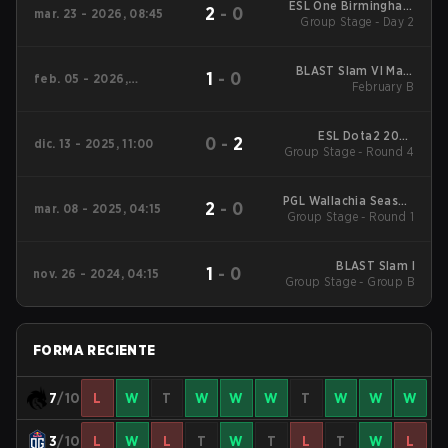
ESL One Birmingham
2
-
0
mar. 23 - 2026, 08:45
Group Stage - Day 2
2026
BLAST Slam VI Main
1
-
0
feb. 05 - 2026,
Tournament
February B
09:00
ESL Dota2 2025
0
-
2
dic. 13 - 2025, 11:00
DreamLeague Season
Group Stage - Round 4
27 Main Event
PGL Wallachia Season
2
-
0
mar. 08 - 2025, 04:15
Group Stage - Round 1
3 Main Tournament
BLAST Slam I
1
-
0
nov. 26 - 2024, 04:15
Group Stage - Group B
FORMA RECIENTE
7
/10
L
W
T
W
W
W
T
W
W
W
3
/10
L
W
L
T
W
T
L
T
W
L